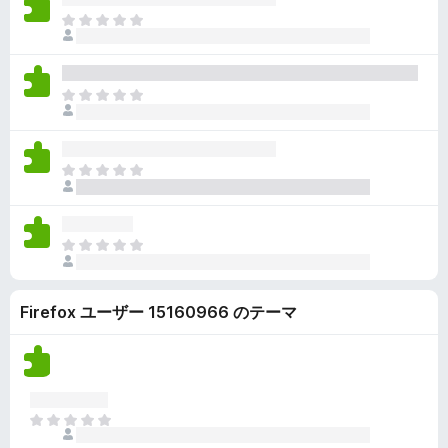
ん
価
い
ま
さ
ま
だ
れ
せ
評
て
ん
価
い
ま
さ
ま
だ
れ
せ
評
て
ん
価
い
ま
さ
ま
だ
れ
せ
評
て
ん
価
い
ま
さ
ま
だ
れ
せ
評
て
ん
Firefox ユーザー 15160966 のテーマ
価
い
さ
ま
れ
せ
て
ん
い
ま
ま
せ
だ