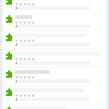
ま
だ
評
価
ま
さ
だ
れ
評
て
価
い
ま
さ
ま
だ
れ
せ
評
て
ん
価
い
ま
さ
ま
だ
れ
せ
評
て
ん
価
い
ま
さ
ま
だ
れ
せ
評
て
ん
価
い
ま
さ
ま
だ
れ
せ
評
て