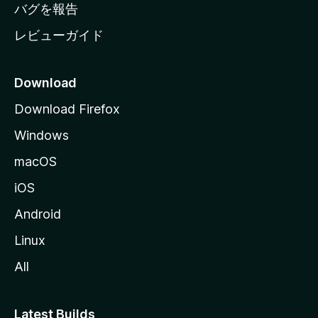
へ
バグを報告
レビューガイド
Download
Download Firefox
Windows
macOS
iOS
Android
Linux
All
Latest Builds