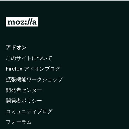
価
せ
さ
ん
れ
て
M
い
o
ま
z
せ
ん
i
アドオン
l
このサイトについて
l
a
Firefox アドオンブログ
の
拡張機能ワークショップ
ホ
開発者センター
ー
ム
開発者ポリシー
ペ
コミュニティブログ
ー
ジ
フォーラム