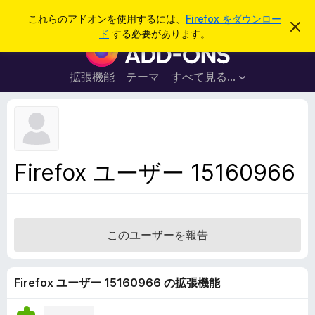
検
ログイン
これらのアドオンを使用するには、
Firefox をダウンロー
こ
索
ド
する必要があります。
の
F
お
i
知
ら
r
拡張機能
テーマ
すべて見る...
せ
e
を
閉
f
じ
o
る
x
ブ
Firefox ユーザー 15160966
ラ
ウ
ザ
ー
このユーザーを報告
ア
ド
オ
Firefox ユーザー 15160966 の拡張機能
ン