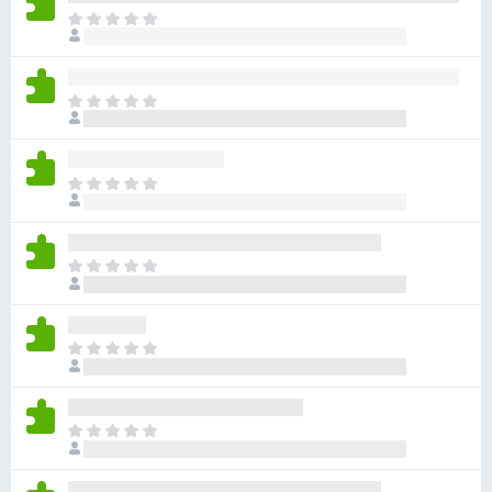
ま
だ
評
価
ま
さ
だ
れ
評
て
価
い
ま
さ
ま
だ
れ
せ
評
て
ん
価
い
ま
さ
ま
だ
れ
せ
評
て
ん
価
い
ま
さ
ま
だ
れ
せ
評
て
ん
価
い
ま
さ
ま
だ
れ
せ
評
て