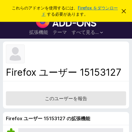
検
ログイン
これらのアドオンを使用するには、
Firefox をダウンロー
こ
索
ド
する必要があります。
の
F
お
i
知
ら
r
拡張機能
テーマ
すべて見る...
せ
e
を
閉
f
じ
o
る
x
ブ
Firefox ユーザー 15153127
ラ
ウ
ザ
ー
このユーザーを報告
ア
ド
オ
Firefox ユーザー 15153127 の拡張機能
ン