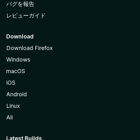
へ
バグを報告
レビューガイド
Download
Download Firefox
Windows
macOS
iOS
Android
Linux
All
Latest Builds