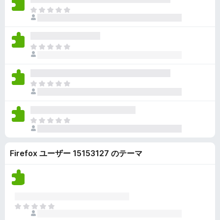
ん
価
い
ま
さ
ま
だ
れ
せ
評
て
ん
価
い
ま
さ
ま
だ
れ
せ
評
て
ん
価
い
ま
さ
ま
だ
れ
せ
評
て
ん
価
い
ま
さ
ま
だ
れ
せ
評
て
ん
Firefox ユーザー 15153127 のテーマ
価
い
さ
ま
れ
せ
て
ん
い
ま
ま
せ
だ