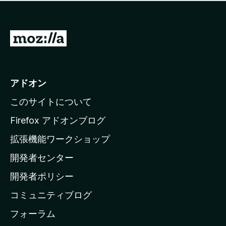
価
せ
さ
ん
れ
て
M
い
o
ま
z
せ
ん
i
アドオン
l
このサイトについて
l
a
Firefox アドオンブログ
の
拡張機能ワークショップ
ホ
開発者センター
ー
ム
開発者ポリシー
ペ
コミュニティブログ
ー
ジ
フォーラム