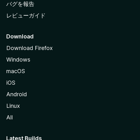
へ
バグを報告
レビューガイド
Download
Download Firefox
Windows
macOS
iOS
Android
Linux
All
Latest Builds