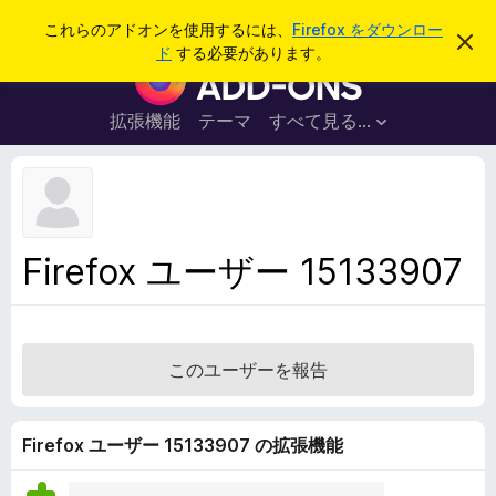
検
ログイン
これらのアドオンを使用するには、
Firefox をダウンロー
こ
索
ド
する必要があります。
の
F
お
i
知
ら
r
拡張機能
テーマ
すべて見る...
せ
e
を
閉
f
じ
o
る
x
ブ
Firefox ユーザー 15133907
ラ
ウ
ザ
ー
このユーザーを報告
ア
ド
オ
Firefox ユーザー 15133907 の拡張機能
ン