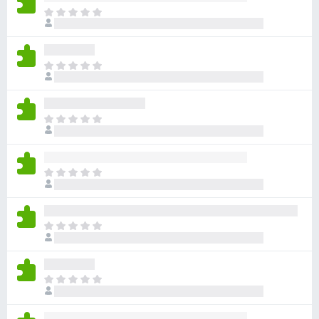
ま
だ
評
価
ま
さ
だ
れ
評
て
価
い
ま
さ
ま
だ
れ
せ
評
て
ん
価
い
ま
さ
ま
だ
れ
せ
評
て
ん
価
い
ま
さ
ま
だ
れ
せ
評
て
ん
価
い
ま
さ
ま
だ
れ
せ
評
て