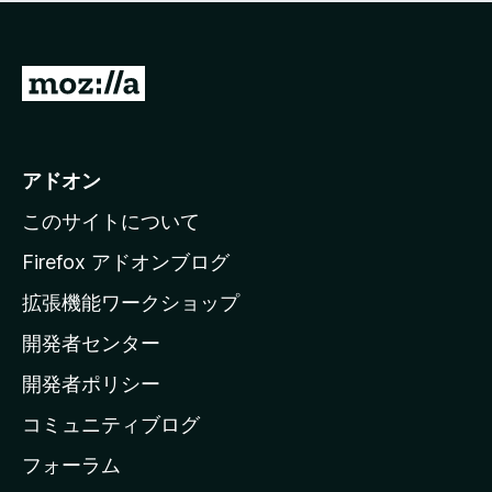
価
せ
さ
ん
れ
て
M
い
o
ま
z
せ
ん
i
アドオン
l
このサイトについて
l
a
Firefox アドオンブログ
の
拡張機能ワークショップ
ホ
開発者センター
ー
ム
開発者ポリシー
ペ
コミュニティブログ
ー
ジ
フォーラム