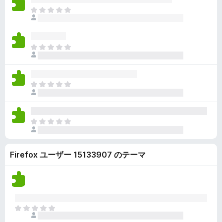
ん
価
い
ま
さ
ま
だ
れ
せ
評
て
ん
価
い
ま
さ
ま
だ
れ
せ
評
て
ん
価
い
ま
さ
ま
だ
れ
せ
評
て
ん
価
い
ま
さ
ま
だ
れ
せ
評
て
ん
Firefox ユーザー 15133907 のテーマ
価
い
さ
ま
れ
せ
て
ん
い
ま
ま
せ
だ