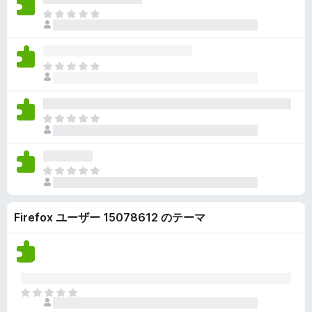
ん
価
い
ま
さ
ま
だ
れ
せ
評
て
ん
価
い
ま
さ
ま
だ
れ
せ
評
て
ん
価
い
ま
さ
ま
だ
れ
せ
評
て
ん
価
い
ま
さ
ま
だ
れ
せ
評
て
ん
Firefox ユーザー 15078612 のテーマ
価
い
さ
ま
れ
せ
て
ん
い
ま
ま
せ
だ