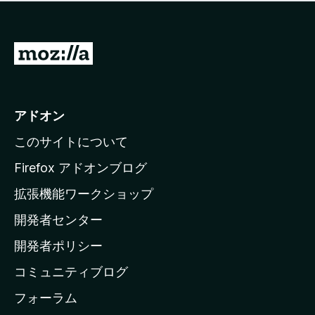
価
せ
さ
ん
れ
て
M
い
o
ま
z
せ
ん
i
アドオン
l
このサイトについて
l
a
Firefox アドオンブログ
の
拡張機能ワークショップ
ホ
開発者センター
ー
ム
開発者ポリシー
ペ
コミュニティブログ
ー
ジ
フォーラム