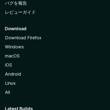
へ
バグを報告
レビューガイド
Download
Download Firefox
Windows
macOS
iOS
Android
Linux
All
Latest Builds