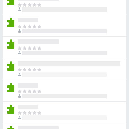
ま
だ
評
価
ま
さ
だ
れ
評
て
価
い
ま
さ
ま
だ
れ
せ
評
て
ん
価
い
ま
さ
ま
だ
れ
せ
評
て
ん
価
い
ま
さ
ま
だ
れ
せ
評
て
ん
価
い
ま
さ
ま
だ
れ
せ
評
て