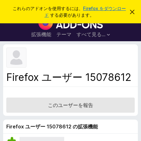
検
ログイン
これらのアドオンを使用するには、
Firefox をダウンロー
こ
索
ド
する必要があります。
の
F
お
i
知
ら
r
拡張機能
テーマ
すべて見る...
せ
e
を
閉
f
じ
o
る
x
ブ
Firefox ユーザー 15078612
ラ
ウ
ザ
ー
このユーザーを報告
ア
ド
オ
Firefox ユーザー 15078612 の拡張機能
ン