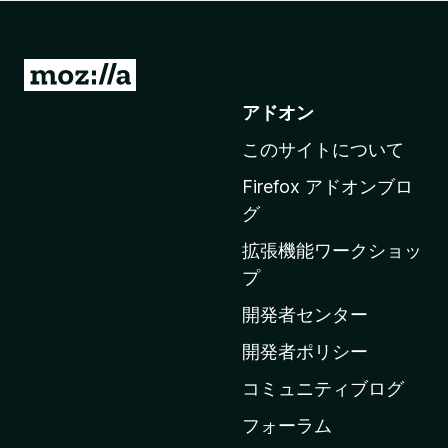
M
o
アドオン
z
このサイトについて
i
l
Firefox アドオンブロ
l
グ
a
拡張機能ワークショッ
の
プ
ホ
ー
開発者センター
ム
開発者ポリシー
ペ
コミュニティブログ
ー
ジ
フォーラム