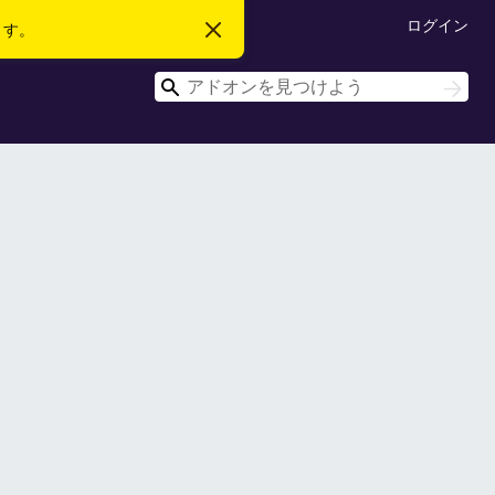
ログイン
ます。
こ
の
お
検
知
検
ら
索
索
せ
を
閉
じ
る