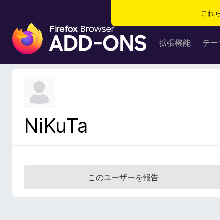
これ
F
i
拡張機能
テー
r
e
f
o
x
ブ
NiKuTa
ラ
ウ
ザ
ー
ア
このユーザーを報告
ド
オ
ン