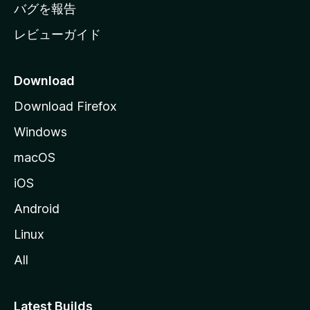
へ
バグを報告
レビューガイド
Download
Download Firefox
Windows
macOS
iOS
Android
Linux
All
Latest Builds