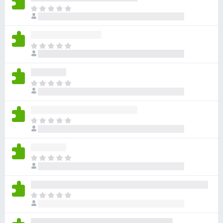
ま
だ
評
価
ま
さ
だ
れ
評
て
価
い
ま
さ
ま
だ
れ
せ
評
て
ん
価
い
ま
さ
ま
だ
れ
せ
評
て
ん
価
い
ま
さ
ま
だ
れ
せ
評
て
ん
価
い
ま
さ
ま
だ
れ
せ
評
て