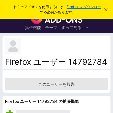
検
ログイン
これらのアドオンを使用するには、
Firefox をダウンロー
こ
索
ド
する必要があります。
の
F
お
i
知
ら
r
拡張機能
テーマ
すべて見る...
せ
e
を
閉
f
じ
o
る
x
ブ
Firefox ユーザー 14792784
ラ
ウ
ザ
ー
このユーザーを報告
ア
ド
オ
Firefox ユーザー 14792784 の拡張機能
ン