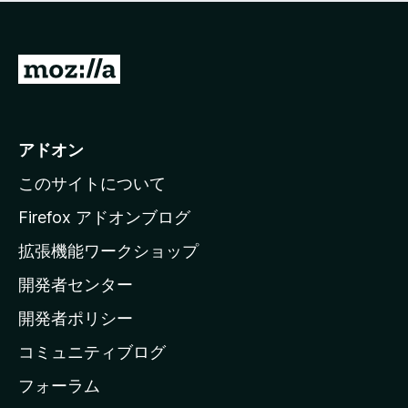
価
せ
さ
ん
れ
て
M
い
o
ま
z
せ
ん
i
アドオン
l
このサイトについて
l
a
Firefox アドオンブログ
の
拡張機能ワークショップ
ホ
開発者センター
ー
ム
開発者ポリシー
ペ
コミュニティブログ
ー
ジ
フォーラム