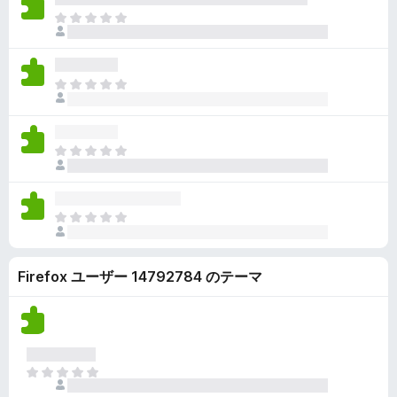
ん
価
い
ま
さ
ま
だ
れ
せ
評
て
ん
価
い
ま
さ
ま
だ
れ
せ
評
て
ん
価
い
ま
さ
ま
だ
れ
せ
評
て
ん
価
い
ま
さ
ま
だ
れ
せ
評
て
ん
Firefox ユーザー 14792784 のテーマ
価
い
さ
ま
れ
せ
て
ん
い
ま
ま
せ
だ