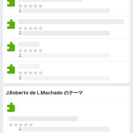
ん
価
い
ま
さ
ま
だ
れ
せ
評
て
ん
価
い
ま
さ
ま
だ
れ
せ
評
て
ん
価
い
ま
さ
ま
だ
れ
せ
評
て
ん
価
い
ま
さ
ま
だ
れ
せ
評
て
ん
J.Roberto de L.Machado のテーマ
価
い
さ
ま
れ
せ
て
ん
い
ま
ま
せ
だ