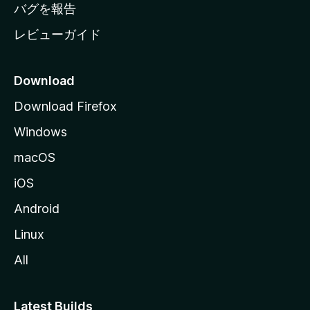
へ
バグを報告
レビューガイド
Download
Download Firefox
Windows
macOS
iOS
Android
Linux
All
Latest Builds