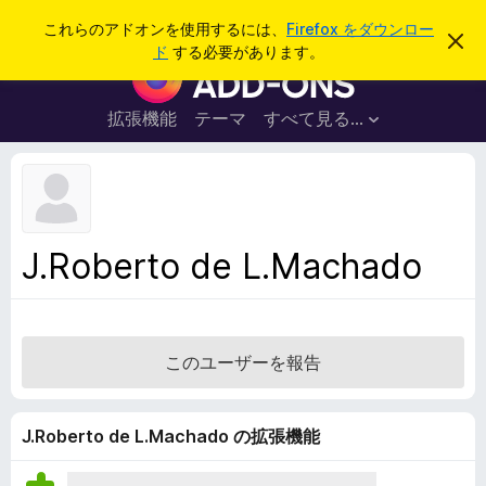
検
ログイン
これらのアドオンを使用するには、
Firefox をダウンロー
こ
索
ド
する必要があります。
の
F
お
i
知
ら
r
拡張機能
テーマ
すべて見る...
せ
e
を
閉
f
じ
o
る
x
ブ
J.Roberto de L.Machado
ラ
ウ
ザ
ー
このユーザーを報告
ア
ド
オ
J.Roberto de L.Machado の拡張機能
ン