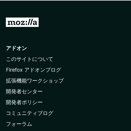
価
せ
さ
ん
れ
て
M
い
o
ま
z
せ
ん
i
アドオン
l
このサイトについて
l
a
Firefox アドオンブログ
の
拡張機能ワークショップ
ホ
開発者センター
ー
ム
開発者ポリシー
ペ
コミュニティブログ
ー
ジ
フォーラム