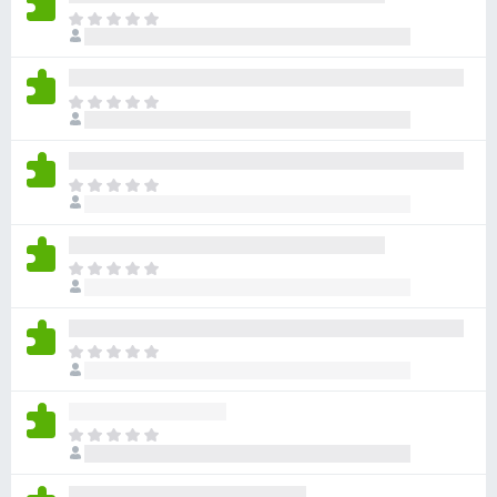
ま
だ
評
価
ま
さ
だ
れ
評
て
価
い
ま
さ
ま
だ
れ
せ
評
て
ん
価
い
ま
さ
ま
だ
れ
せ
評
て
ん
価
い
ま
さ
ま
だ
れ
せ
評
て
ん
価
い
ま
さ
ま
だ
れ
せ
評
て