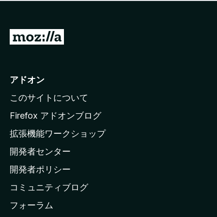
価
せ
さ
ん
れ
て
M
い
o
ま
z
せ
ん
i
アドオン
l
このサイトについて
l
a
Firefox アドオンブログ
の
拡張機能ワークショップ
ホ
開発者センター
ー
ム
開発者ポリシー
ペ
コミュニティブログ
ー
ジ
フォーラム