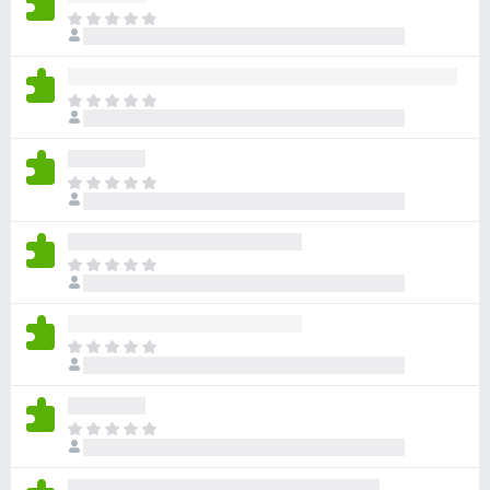
ま
だ
評
価
ま
さ
だ
れ
評
て
価
い
ま
さ
ま
だ
れ
せ
評
て
ん
価
い
ま
さ
ま
だ
れ
せ
評
て
ん
価
い
ま
さ
ま
だ
れ
せ
評
て
ん
価
い
ま
さ
ま
だ
れ
せ
評
て