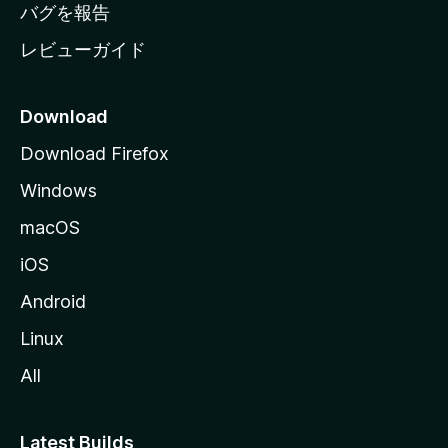
へ
バグを報告
レビューガイド
Download
Download Firefox
Windows
macOS
iOS
Android
Linux
All
Latest Builds