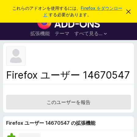
検
ログイン
これらのアドオンを使用するには、
Firefox をダウンロー
こ
索
ド
する必要があります。
の
F
お
i
知
ら
r
拡張機能
テーマ
すべて見る...
せ
e
を
閉
f
じ
o
る
x
ブ
Firefox ユーザー 14670547
ラ
ウ
ザ
ー
このユーザーを報告
ア
ド
オ
Firefox ユーザー 14670547 の拡張機能
ン