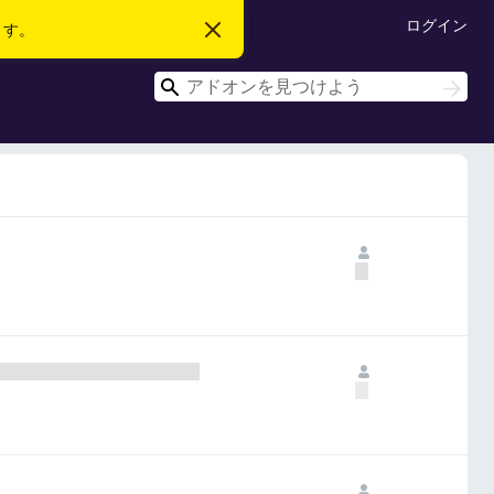
ログイン
ます。
こ
の
お
検
知
検
ら
索
索
せ
を
閉
じ
る