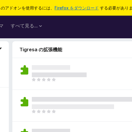
らのアドオンを使用するには、
Firefox をダウンロード
する必要があり
マ
すべて見る...
Tigresa の拡張機能
ま
だ
評
価
さ
れ
ま
て
だ
い
評
ま
価