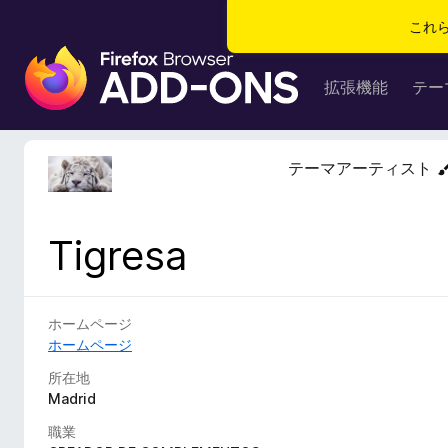
これ
F
i
拡張機能
テー
r
e
f
テーマアーティスト
o
x
ブ
Tigresa
ラ
ウ
ザ
ー
ホームページ
ア
ホームページ
ド
所在地
オ
Madrid
ン
職業