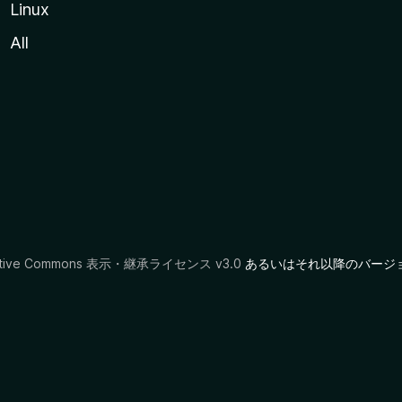
Linux
All
ative Commons 表示・継承ライセンス v3.0
あるいはそれ以降のバージ