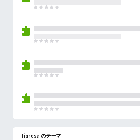
さ
ん
れ
ま
て
だ
い
評
ま
価
せ
さ
ん
れ
ま
て
だ
い
評
ま
価
せ
さ
ん
れ
ま
て
だ
い
評
ま
価
せ
さ
ん
れ
ま
て
だ
い
評
ま
価
せ
Tigresa のテーマ
さ