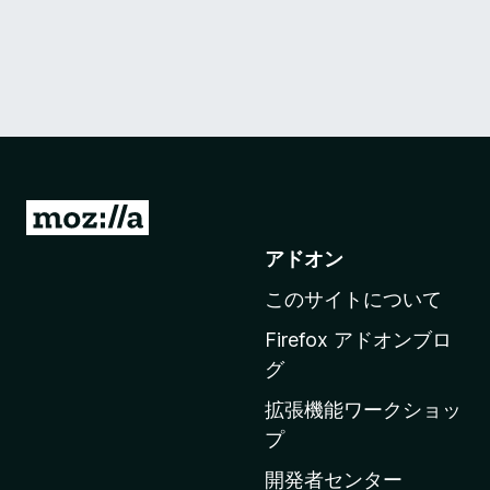
M
o
アドオン
z
このサイトについて
i
l
Firefox アドオンブロ
l
グ
a
拡張機能ワークショッ
の
プ
ホ
ー
開発者センター