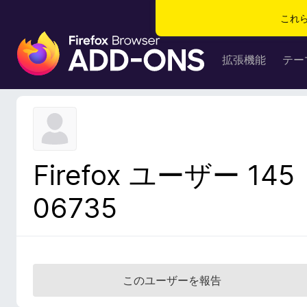
これ
F
i
拡張機能
テー
r
e
f
o
x
ブ
Firefox ユーザー 145
ラ
ウ
06735
ザ
ー
ア
ド
オ
このユーザーを報告
ン