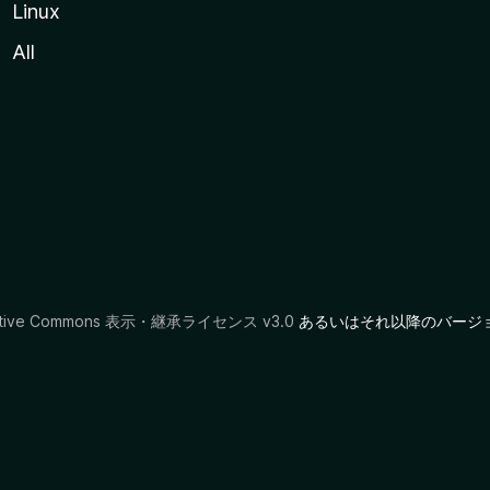
Linux
All
ative Commons 表示・継承ライセンス v3.0
あるいはそれ以降のバージ