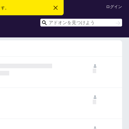
ログイン
ます。
こ
の
お
検
知
検
ら
索
索
せ
を
閉
じ
る