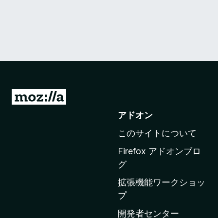
M
o
アドオン
z
このサイトについて
i
l
Firefox アドオンブロ
l
グ
a
拡張機能ワークショッ
の
プ
ホ
ー
開発者センター