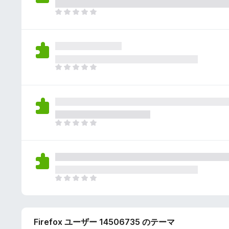
さ
ん
れ
ま
て
だ
い
評
ま
価
せ
さ
ん
れ
ま
て
だ
い
評
ま
価
せ
さ
ん
れ
ま
て
だ
い
評
ま
価
せ
さ
ん
れ
ま
て
だ
い
評
ま
価
せ
Firefox ユーザー 14506735 のテーマ
さ