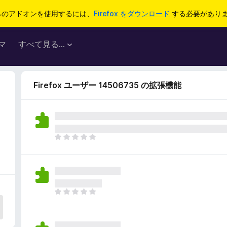
らのアドオンを使用するには、
Firefox をダウンロード
する必要があり
マ
すべて見る...
Firefox ユーザー 14506735 の拡張機能
ま
だ
評
価
さ
れ
ま
て
だ
い
評
ま
価