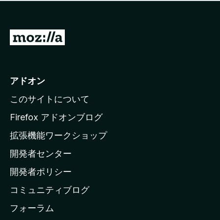
価
せ
さ
ん
れ
て
M
い
o
ま
z
せ
ん
i
アドオン
l
このサイトについて
l
a
Firefox アドオンブログ
の
拡張機能ワークショップ
ホ
開発者センター
ー
ム
開発者ポリシー
ペ
コミュニティブログ
ー
ジ
フォーラム