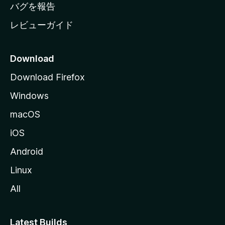
へ
バグを報告
レビューガイド
Download
Download Firefox
Windows
macOS
iOS
Android
Linux
All
Latest Builds