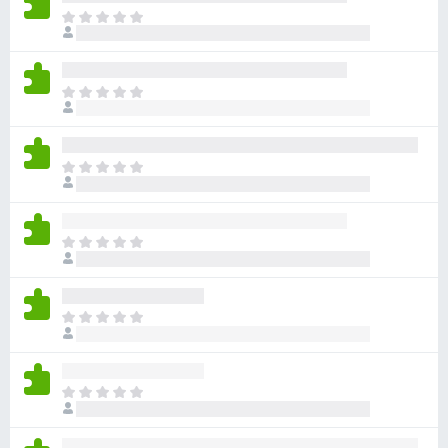
ま
だ
評
価
ま
さ
だ
れ
評
て
価
い
ま
さ
ま
だ
れ
せ
評
て
ん
価
い
ま
さ
ま
だ
れ
せ
評
て
ん
価
い
ま
さ
ま
だ
れ
せ
評
て
ん
価
い
ま
さ
ま
だ
れ
せ
評
て