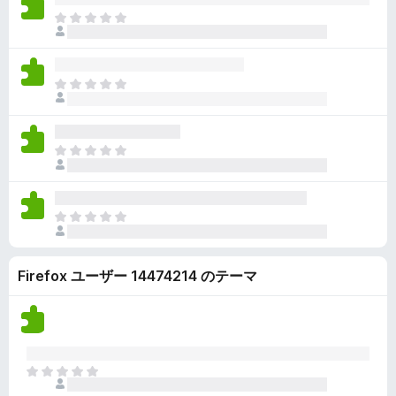
ん
価
い
ま
さ
ま
だ
れ
せ
評
て
ん
価
い
ま
さ
ま
だ
れ
せ
評
て
ん
価
い
ま
さ
ま
だ
れ
せ
評
て
ん
価
い
ま
さ
ま
だ
れ
せ
評
て
ん
Firefox ユーザー 14474214 のテーマ
価
い
さ
ま
れ
せ
て
ん
い
ま
ま
せ
だ