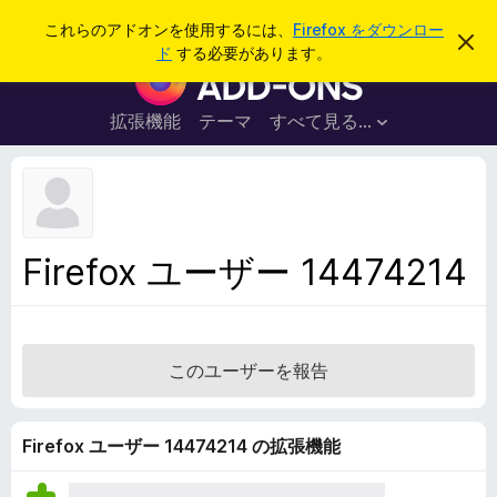
検
ログイン
これらのアドオンを使用するには、
Firefox をダウンロー
こ
索
ド
する必要があります。
の
F
お
i
知
ら
r
拡張機能
テーマ
すべて見る...
せ
e
を
閉
f
じ
o
る
x
ブ
Firefox ユーザー 14474214
ラ
ウ
ザ
ー
このユーザーを報告
ア
ド
オ
Firefox ユーザー 14474214 の拡張機能
ン