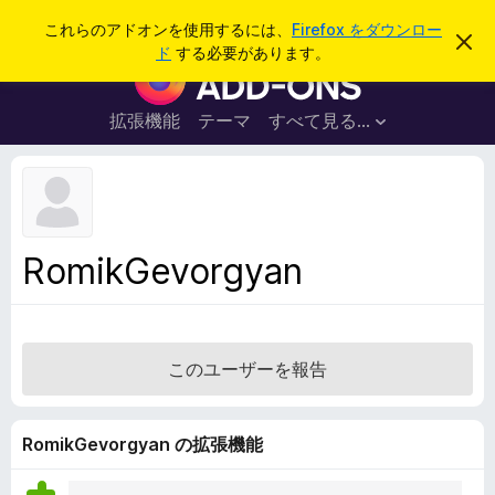
検
ログイン
これらのアドオンを使用するには、
Firefox をダウンロー
こ
索
ド
する必要があります。
の
F
お
i
知
ら
r
拡張機能
テーマ
すべて見る...
せ
e
を
閉
f
じ
o
る
x
ブ
RomikGevorgyan
ラ
ウ
ザ
ー
このユーザーを報告
ア
ド
オ
RomikGevorgyan の拡張機能
ン