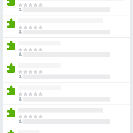
ま
だ
評
価
ま
さ
だ
れ
評
て
価
い
ま
さ
ま
だ
れ
せ
評
て
ん
価
い
ま
さ
ま
だ
れ
せ
評
て
ん
価
い
ま
さ
ま
だ
れ
せ
評
て
ん
価
い
ま
さ
ま
だ
れ
せ
評
て