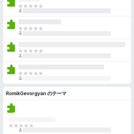
ん
価
い
ま
さ
ま
だ
れ
せ
評
て
ん
価
い
ま
さ
ま
だ
れ
せ
評
て
ん
価
い
ま
さ
ま
だ
れ
せ
評
て
ん
価
い
ま
さ
ま
だ
れ
せ
評
て
ん
RomikGevorgyan のテーマ
価
い
さ
ま
れ
せ
て
ん
い
ま
ま
せ
だ