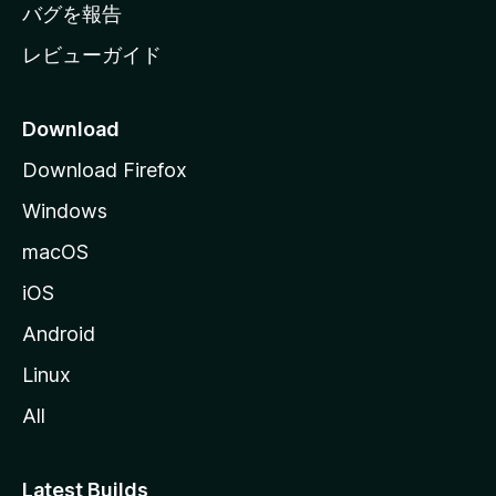
へ
バグを報告
レビューガイド
Download
Download Firefox
Windows
macOS
iOS
Android
Linux
All
Latest Builds