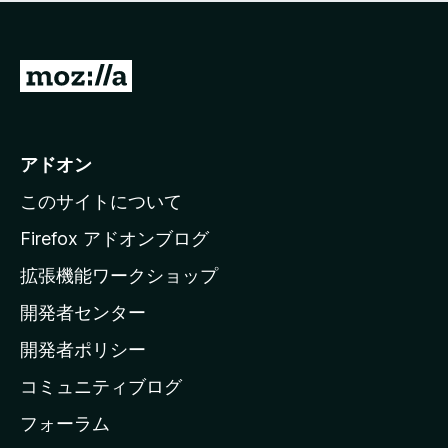
価
せ
さ
ん
れ
て
M
い
o
ま
z
せ
ん
i
アドオン
l
このサイトについて
l
a
Firefox アドオンブログ
の
拡張機能ワークショップ
ホ
開発者センター
ー
ム
開発者ポリシー
ペ
コミュニティブログ
ー
ジ
フォーラム