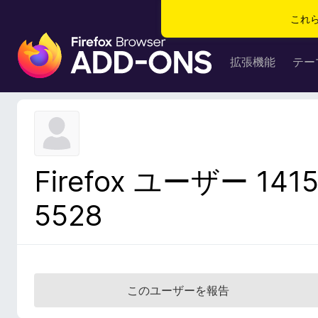
これ
F
i
拡張機能
テー
r
e
f
o
x
ブ
Firefox ユーザー 141
ラ
ウ
5528
ザ
ー
ア
ド
オ
このユーザーを報告
ン