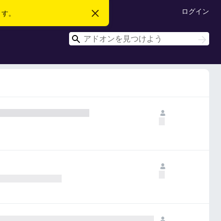
ログイン
ます。
こ
の
お
検
知
検
ら
索
索
せ
を
閉
じ
る