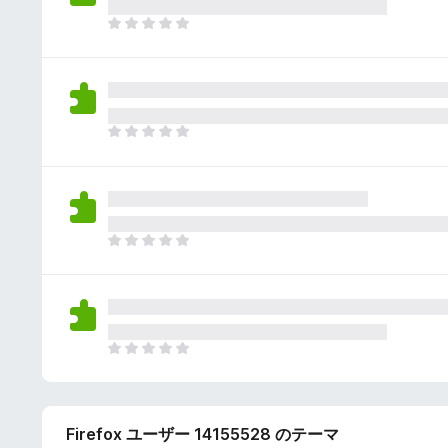
さ
ん
れ
ま
て
だ
い
評
ま
価
せ
さ
ん
れ
ま
て
だ
い
評
ま
価
せ
さ
ん
れ
ま
て
だ
い
評
ま
価
せ
さ
ん
れ
ま
て
だ
い
評
ま
価
せ
Firefox ユーザー 14155528 のテーマ
さ