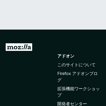
M
o
アドオン
z
このサイトについて
i
l
Firefox アドオンブロ
l
グ
a
拡張機能ワークショッ
の
プ
ホ
ー
開発者センター