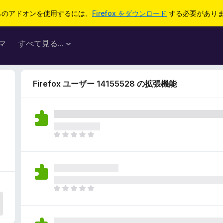
らのアドオンを使用するには、
Firefox をダウンロード
する必要があり
マ
すべて見る...
Firefox ユーザー 14155528 の拡張機能
5
ま
だ
評
価
さ
れ
ま
て
だ
い
評
ま
価