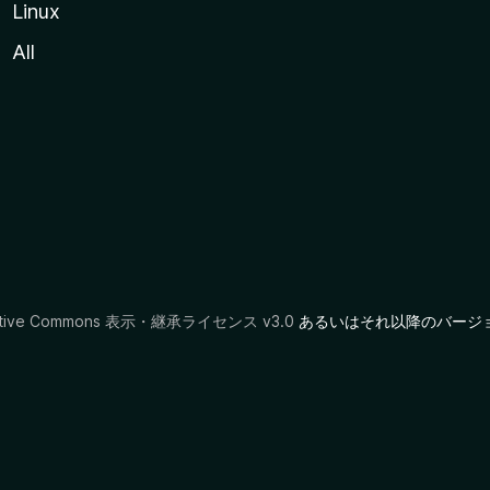
Linux
All
ative Commons 表示・継承ライセンス v3.0
あるいはそれ以降のバージ