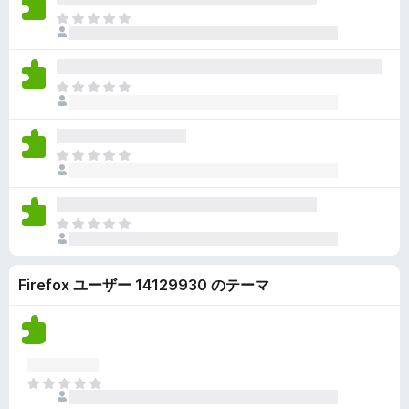
ん
価
い
ま
さ
ま
だ
れ
せ
評
て
ん
価
い
ま
さ
ま
だ
れ
せ
評
て
ん
価
い
ま
さ
ま
だ
れ
せ
評
て
ん
価
い
ま
さ
ま
だ
れ
せ
評
て
ん
Firefox ユーザー 14129930 のテーマ
価
い
さ
ま
れ
せ
て
ん
い
ま
ま
せ
だ