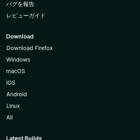
へ
バグを報告
レビューガイド
Download
Download Firefox
Windows
macOS
iOS
Android
Linux
All
Latest Builds