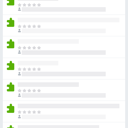
ま
だ
評
価
ま
さ
だ
れ
評
て
価
い
ま
さ
ま
だ
れ
せ
評
て
ん
価
い
ま
さ
ま
だ
れ
せ
評
て
ん
価
い
ま
さ
ま
だ
れ
せ
評
て
ん
価
い
ま
さ
ま
だ
れ
せ
評
て