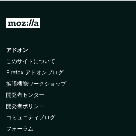
価
せ
さ
ん
れ
て
M
い
o
ま
z
せ
ん
i
アドオン
l
このサイトについて
l
a
Firefox アドオンブログ
の
拡張機能ワークショップ
ホ
開発者センター
ー
ム
開発者ポリシー
ペ
コミュニティブログ
ー
ジ
フォーラム