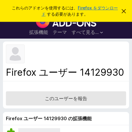
検
ログイン
これらのアドオンを使用するには、
Firefox をダウンロー
こ
索
ド
する必要があります。
の
F
お
i
知
ら
r
拡張機能
テーマ
すべて見る...
せ
e
を
閉
f
じ
o
る
x
ブ
Firefox ユーザー 14129930
ラ
ウ
ザ
ー
このユーザーを報告
ア
ド
オ
Firefox ユーザー 14129930 の拡張機能
ン