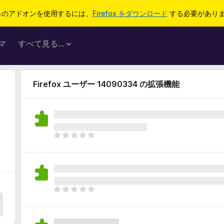
らのアドオンを使用するには、
Firefox をダウンロード
する必要があり
マ
すべて見る...
Firefox ユーザー 14090334 の拡張機能
ま
だ
評
価
さ
れ
ま
て
だ
い
評
ま
価