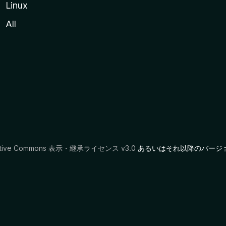
Linux
All
ative Commons 表示・継承ライセンス v3.0
あるいはそれ以降のバージ