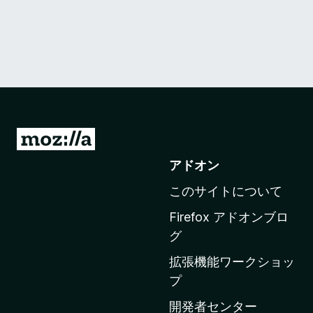
M
o
アドオン
z
このサイトについて
i
l
Firefox アドオンブロ
l
グ
a
拡張機能ワークショッ
の
プ
ホ
ー
開発者センター