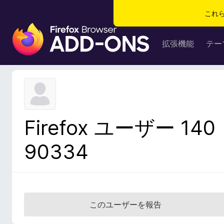
これ
F
i
拡張機能
テー
r
e
f
o
x
ブ
Firefox ユーザー 140
ラ
ウ
90334
ザ
ー
ア
ド
オ
このユーザーを報告
ン