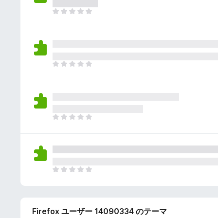
さ
ん
れ
ま
て
だ
い
評
ま
価
せ
さ
ん
れ
ま
て
だ
い
評
ま
価
せ
さ
ん
れ
ま
て
だ
い
評
ま
価
せ
さ
ん
れ
ま
て
だ
い
評
ま
価
せ
Firefox ユーザー 14090334 のテーマ
さ