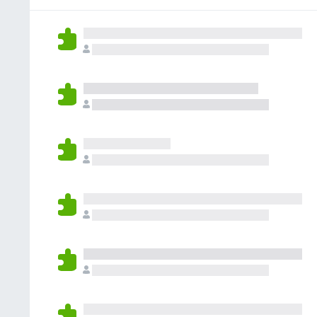
ん
れ
て
い
ま
せ
ん