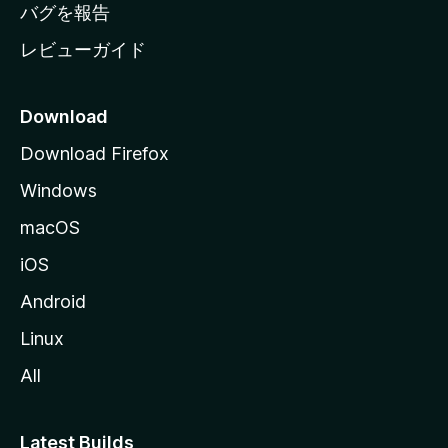
へ
バグを報告
レビューガイド
Download
Download Firefox
Windows
macOS
iOS
Android
Linux
All
Latest Builds