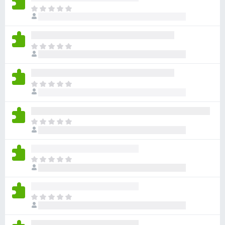
ま
だ
評
価
ま
さ
だ
れ
評
て
価
い
ま
さ
ま
だ
れ
せ
評
て
ん
価
い
ま
さ
ま
だ
れ
せ
評
て
ん
価
い
ま
さ
ま
だ
れ
せ
評
て
ん
価
い
ま
さ
ま
だ
れ
せ
評
て