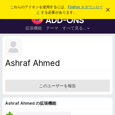
検
ログイン
これらのアドオンを使用するには、
Firefox をダウンロー
こ
索
ド
する必要があります。
の
F
お
i
知
ら
r
拡張機能
テーマ
すべて見る...
せ
e
を
閉
f
じ
o
る
x
ブ
Ashraf Ahmed
ラ
ウ
ザ
ー
このユーザーを報告
ア
ド
オ
Ashraf Ahmed の拡張機能
ン