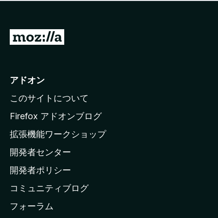
価
せ
さ
ん
れ
て
M
い
o
ま
z
せ
ん
i
アドオン
l
このサイトについて
l
a
Firefox アドオンブログ
の
拡張機能ワークショップ
ホ
開発者センター
ー
ム
開発者ポリシー
ペ
コミュニティブログ
ー
ジ
フォーラム