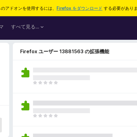
らのアドオンを使用するには、
Firefox をダウンロード
する必要があり
マ
すべて見る...
Firefox ユーザー 13881563 の拡張機能
ま
だ
評
価
さ
れ
ま
て
だ
い
評
ま
価