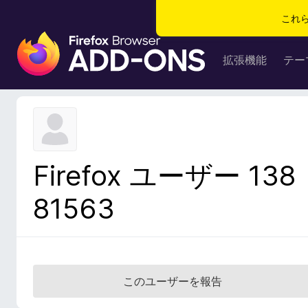
これ
F
i
拡張機能
テー
r
e
f
o
x
ブ
Firefox ユーザー 138
ラ
ウ
81563
ザ
ー
ア
ド
オ
このユーザーを報告
ン