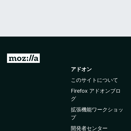
M
o
アドオン
z
このサイトについて
i
l
Firefox アドオンブロ
l
グ
a
拡張機能ワークショッ
の
プ
ホ
ー
開発者センター