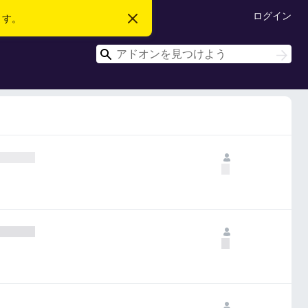
ログイン
ます。
こ
の
お
検
知
検
ら
索
索
せ
を
閉
じ
る