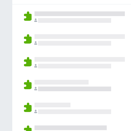
ん
れ
て
い
ま
せ
ん