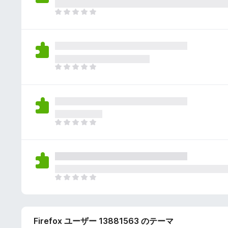
さ
ん
れ
ま
て
だ
い
評
ま
価
せ
さ
ん
れ
ま
て
だ
い
評
ま
価
せ
さ
ん
れ
ま
て
だ
い
評
ま
価
せ
さ
ん
れ
ま
て
だ
い
評
ま
価
せ
Firefox ユーザー 13881563 のテーマ
さ