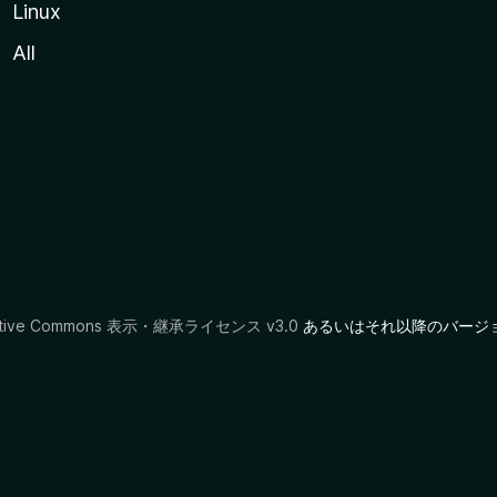
Linux
All
ative Commons 表示・継承ライセンス v3.0
あるいはそれ以降のバージ