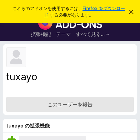
検
ログイン
これらのアドオンを使用するには、
Firefox をダウンロー
こ
索
ド
する必要があります。
の
F
お
i
知
ら
r
拡張機能
テーマ
すべて見る...
せ
e
を
閉
f
じ
o
る
x
ブ
tuxayo
ラ
ウ
ザ
ー
このユーザーを報告
ア
ド
オ
tuxayo の拡張機能
ン