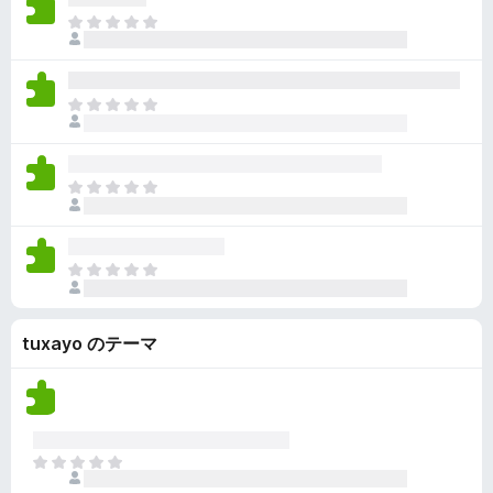
ん
価
い
ま
さ
ま
だ
れ
せ
評
て
ん
価
い
ま
さ
ま
だ
れ
せ
評
て
ん
価
い
ま
さ
ま
だ
れ
せ
評
て
ん
価
い
ま
さ
ま
だ
れ
せ
評
て
ん
tuxayo のテーマ
価
い
さ
ま
れ
せ
て
ん
い
ま
ま
せ
だ