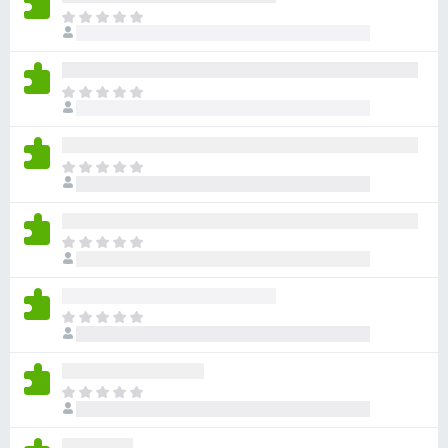
ま
だ
評
価
ま
さ
だ
れ
評
て
価
い
ま
さ
ま
だ
れ
せ
評
て
ん
価
い
ま
さ
ま
だ
れ
せ
評
て
ん
価
い
ま
さ
ま
だ
れ
せ
評
て
ん
価
い
ま
さ
ま
だ
れ
せ
評
て