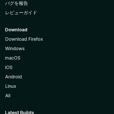
へ
バグを報告
レビューガイド
Download
Download Firefox
Windows
macOS
iOS
Android
Linux
All
Latest Builds