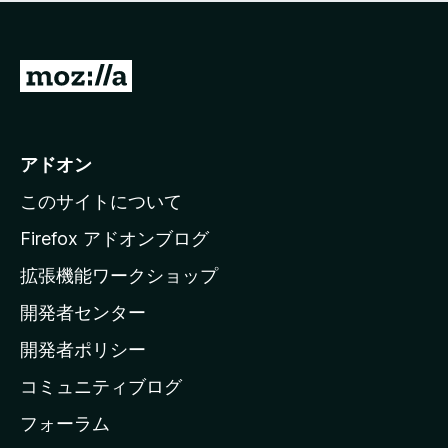
価
せ
さ
ん
れ
て
M
い
o
ま
z
せ
ん
i
アドオン
l
このサイトについて
l
a
Firefox アドオンブログ
の
拡張機能ワークショップ
ホ
開発者センター
ー
ム
開発者ポリシー
ペ
コミュニティブログ
ー
ジ
フォーラム