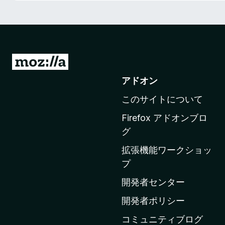
M
o
アドオン
z
このサイトについて
i
l
Firefox アドオンブロ
l
グ
a
拡張機能ワークショッ
の
プ
ホ
ー
開発者センター
ム
開発者ポリシー
ペ
コミュニティブログ
ー