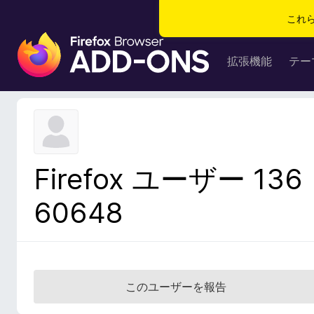
これ
F
i
拡張機能
テー
r
e
f
o
x
ブ
Firefox ユーザー 136
ラ
ウ
60648
ザ
ー
ア
ド
オ
このユーザーを報告
ン