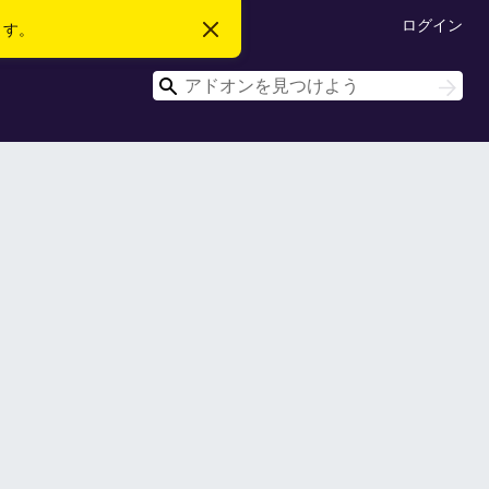
ログイン
ます。
こ
の
お
検
知
検
ら
索
索
せ
を
閉
じ
る