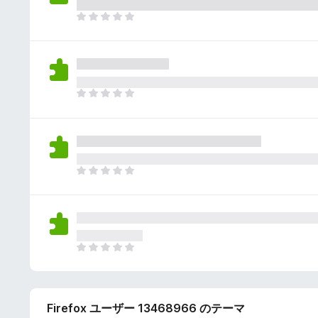
さ
ん
れ
ま
て
だ
い
評
ま
価
せ
さ
ん
れ
ま
て
だ
い
評
ま
価
せ
さ
ん
れ
ま
て
だ
い
評
ま
価
せ
さ
ん
れ
ま
て
だ
い
評
ま
価
せ
Firefox ユーザー 13468966 のテーマ
さ