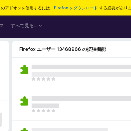
らのアドオンを使用するには、
Firefox をダウンロード
する必要があり
マ
すべて見る...
Firefox ユーザー 13468966 の拡張機能
ま
だ
評
価
さ
れ
ま
て
だ
い
評
ま
価