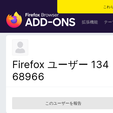
これ
F
i
拡張機能
テー
r
e
f
o
x
ブ
Firefox ユーザー 134
ラ
ウ
68966
ザ
ー
ア
ド
オ
このユーザーを報告
ン