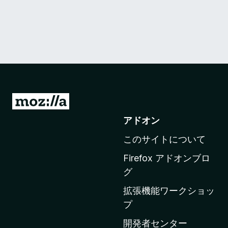
M
o
アドオン
z
このサイトについて
i
l
Firefox アドオンブロ
l
グ
a
拡張機能ワークショッ
の
プ
ホ
ー
開発者センター