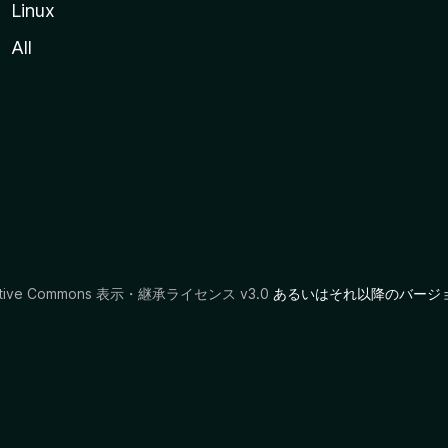
Linux
All
ative Commons 表示・継承ライセンス v3.0
あるいはそれ以降のバージ