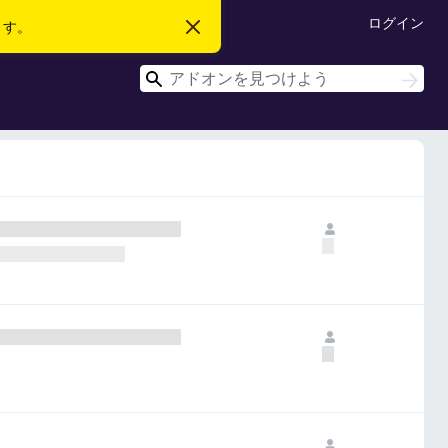
ログイン
ます。
こ
の
お
検
知
検
ら
索
索
せ
を
閉
じ
る