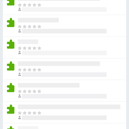
ま
だ
評
価
ま
さ
だ
れ
評
て
価
い
ま
さ
ま
だ
れ
せ
評
て
ん
価
い
ま
さ
ま
だ
れ
せ
評
て
ん
価
い
ま
さ
ま
だ
れ
せ
評
て
ん
価
い
ま
さ
ま
だ
れ
せ
評
て