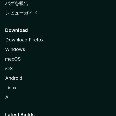
へ
バグを報告
レビューガイド
Download
Download Firefox
Windows
macOS
iOS
Android
Linux
All
Latest Builds