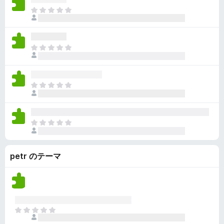
ん
価
い
ま
さ
ま
だ
れ
せ
評
て
ん
価
い
ま
さ
ま
だ
れ
せ
評
て
ん
価
い
ま
さ
ま
だ
れ
せ
評
て
ん
価
い
ま
さ
ま
だ
れ
せ
評
て
ん
petr のテーマ
価
い
さ
ま
れ
せ
て
ん
い
ま
ま
せ
だ