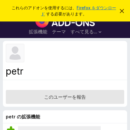
検
ログイン
これらのアドオンを使用するには、
Firefox をダウンロー
こ
索
ド
する必要があります。
の
F
お
i
知
ら
r
拡張機能
テーマ
すべて見る...
せ
e
を
閉
f
じ
o
る
x
ブ
petr
ラ
ウ
ザ
ー
このユーザーを報告
ア
ド
オ
petr の拡張機能
ン