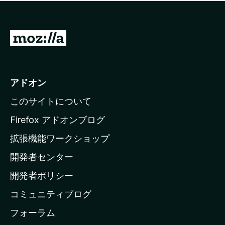
価
せ
さ
ん
れ
て
M
い
o
ま
z
せ
ん
i
アドオン
l
このサイトについて
l
a
Firefox アドオンブログ
の
拡張機能ワークショップ
ホ
開発者センター
ー
ム
開発者ポリシー
ペ
コミュニティブログ
ー
ジ
フォーラム