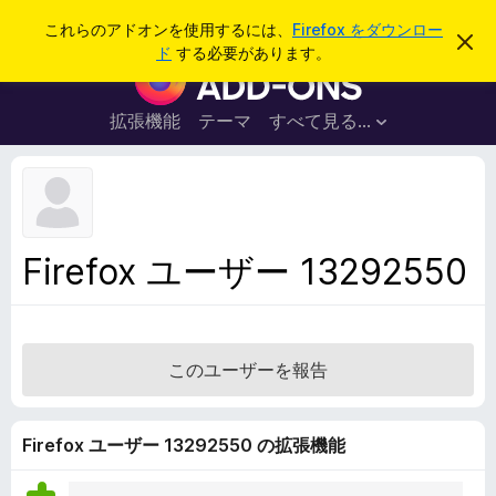
検
ログイン
これらのアドオンを使用するには、
Firefox をダウンロー
こ
索
ド
する必要があります。
の
F
お
i
知
ら
r
拡張機能
テーマ
すべて見る...
せ
e
を
閉
f
じ
o
る
x
ブ
Firefox ユーザー 13292550
ラ
ウ
ザ
ー
このユーザーを報告
ア
ド
オ
Firefox ユーザー 13292550 の拡張機能
ン