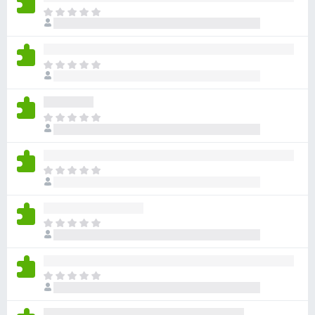
ま
だ
評
価
ま
さ
だ
れ
評
て
価
い
ま
さ
ま
だ
れ
せ
評
て
ん
価
い
ま
さ
ま
だ
れ
せ
評
て
ん
価
い
ま
さ
ま
だ
れ
せ
評
て
ん
価
い
ま
さ
ま
だ
れ
せ
評
て