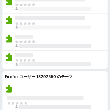
ん
価
い
ま
さ
ま
だ
れ
せ
評
て
ん
価
い
ま
さ
ま
だ
れ
せ
評
て
ん
価
い
ま
さ
ま
だ
れ
せ
評
て
ん
価
い
ま
さ
ま
だ
れ
せ
評
て
ん
Firefox ユーザー 13292550 のテーマ
価
い
さ
ま
れ
せ
て
ん
い
ま
ま
せ
だ