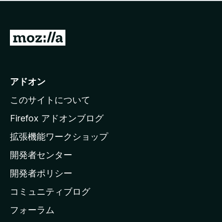
価
せ
さ
ん
れ
て
M
い
o
ま
z
せ
ん
i
アドオン
l
このサイトについて
l
a
Firefox アドオンブログ
の
拡張機能ワークショップ
ホ
開発者センター
ー
ム
開発者ポリシー
ペ
コミュニティブログ
ー
ジ
フォーラム