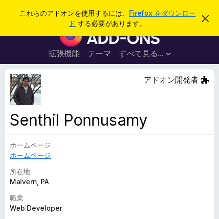
検
ログイン
これらのアドオンを使用するには、
Firefox をダウンロー
こ
索
ド
する必要があります。
の
F
お
i
知
ら
r
拡張機能
テーマ
すべて見る...
せ
e
を
閉
f
アドオン開発者
じ
o
る
x
ブ
Senthil Ponnusamy
ラ
ウ
ホームページ
ザ
ホームページ
ー
ア
所在地
ド
Malvern, PA
オ
職業
ン
Web Developer