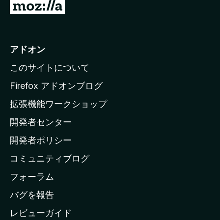
て
M
い
o
ま
z
せ
ん
i
アドオン
l
このサイトについて
l
a
Firefox アドオンブログ
の
拡張機能ワークショップ
ホ
開発者センター
ー
ム
開発者ポリシー
ペ
コミュニティブログ
ー
ジ
フォーラム
へ
バグを報告
レビューガイド