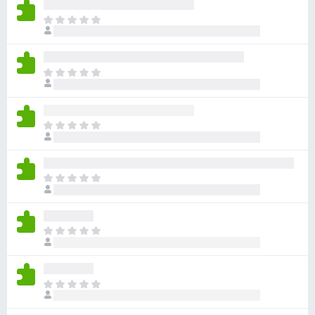
価
ま
さ
だ
れ
評
て
価
い
ま
さ
ま
だ
れ
せ
評
て
ん
価
い
ま
さ
ま
だ
れ
せ
評
て
ん
価
い
ま
さ
ま
だ
れ
せ
評
て
ん
価
い
ま
さ
ま
だ
れ
せ
評
て
ん
価
い
ま
さ
ま
だ
れ
せ