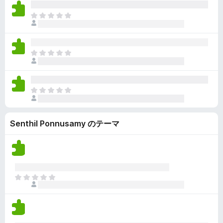
評
て
ん
価
い
ま
さ
ま
だ
れ
せ
評
て
ん
価
い
ま
さ
ま
だ
れ
せ
評
て
ん
価
い
ま
さ
ま
だ
れ
せ
評
て
ん
Senthil Ponnusamy のテーマ
価
い
さ
ま
れ
せ
て
ん
い
ま
ま
せ
だ
ん
評
価
さ