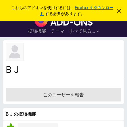
検
ログイン
これらのアドオンを使用するには、
Firefox をダウンロー
こ
索
ド
する必要があります。
の
F
お
i
知
ら
r
拡張機能
テーマ
すべて見る...
せ
e
を
閉
f
じ
o
る
x
ブ
B J
ラ
ウ
ザ
ー
このユーザーを報告
ア
ド
オ
B J の拡張機能
ン