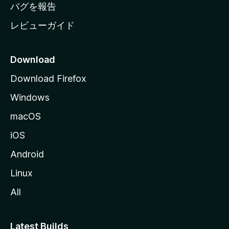
へ
バグを報告
レビューガイド
Download
Download Firefox
Windows
macOS
iOS
Android
Linux
All
Latest Builds