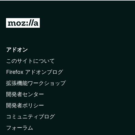
価
せ
さ
ん
れ
て
M
い
o
ま
z
せ
ん
i
アドオン
l
このサイトについて
l
a
Firefox アドオンブログ
の
拡張機能ワークショップ
ホ
開発者センター
ー
ム
開発者ポリシー
ペ
コミュニティブログ
ー
ジ
フォーラム