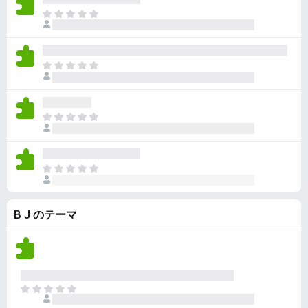
ん
価
い
ま
さ
ま
だ
れ
せ
評
て
ん
価
い
ま
さ
ま
だ
れ
せ
評
て
ん
価
い
ま
さ
ま
だ
れ
せ
評
て
ん
価
い
ま
さ
ま
だ
れ
せ
評
て
ん
B J のテーマ
価
い
さ
ま
れ
せ
て
ん
い
ま
ま
せ
だ