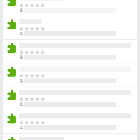
ま
だ
評
価
ま
さ
だ
れ
評
て
価
い
ま
さ
ま
だ
れ
せ
評
て
ん
価
い
ま
さ
ま
だ
れ
せ
評
て
ん
価
い
ま
さ
ま
だ
れ
せ
評
て
ん
価
い
ま
さ
ま
だ
れ
せ
評
て