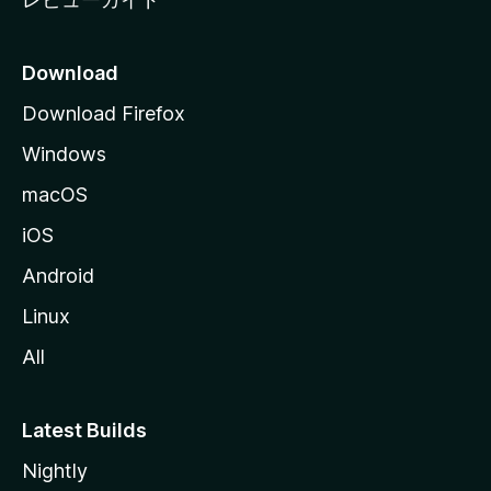
Download
Download Firefox
Windows
macOS
iOS
Android
Linux
All
Latest Builds
Nightly