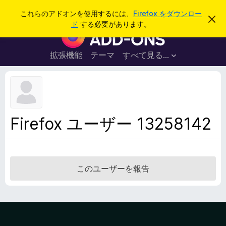
検
ログイン
これらのアドオンを使用するには、
Firefox をダウンロー
こ
索
ド
する必要があります。
の
F
お
i
知
ら
r
拡張機能
テーマ
すべて見る...
せ
e
を
閉
f
じ
o
る
x
ブ
Firefox ユーザー 13258142
ラ
ウ
ザ
ー
このユーザーを報告
ア
ド
オ
ン