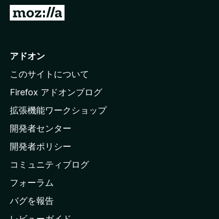
M
o
z
i
アドオン
l
このサイトについて
l
a
Firefox アドオンブログ
の
拡張機能ワークショップ
ホ
開発者センター
ー
ム
開発者ポリシー
ペ
コミュニティブログ
ー
ジ
フォーラム
へ
バグを報告
レビューガイド