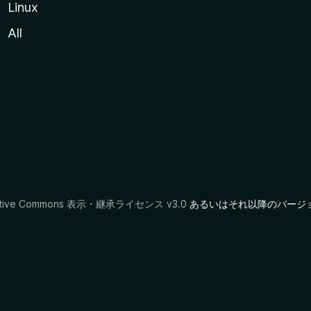
Linux
All
ative Commons 表示・継承ライセンス v3.0
あるいはそれ以降のバージ