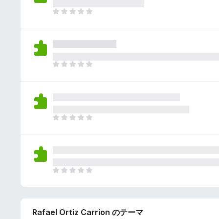
さ
ん
れ
ま
て
だ
い
評
ま
価
せ
さ
ん
れ
ま
て
だ
い
評
ま
価
せ
さ
ん
れ
ま
て
だ
い
評
ま
価
せ
さ
ん
れ
ま
て
だ
い
評
ま
価
せ
Rafael Ortiz Carrion のテーマ
さ