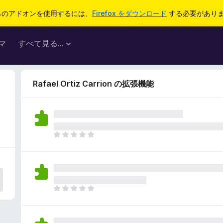
らのアドオンを使用するには、
Firefox をダウンロード
する必要があり
マ
すべて見る...
Rafael Ortiz Carrion の拡張機能
ま
だ
評
価
さ
れ
ま
て
だ
い
評
ま
価