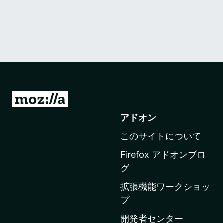
M
o
アドオン
z
このサイトについて
i
l
Firefox アドオンブロ
l
グ
a
拡張機能ワークショッ
の
プ
ホ
ー
開発者センター