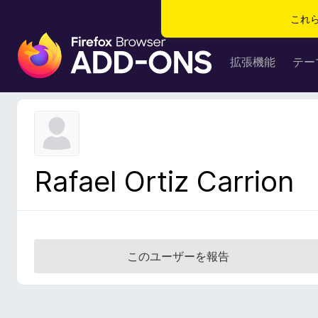
これ
F
i
拡張機能
テー
r
e
f
o
x
ブ
Rafael Ortiz Carrion
ラ
ウ
ザ
ー
ア
このユーザーを報告
ド
オ
ン