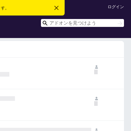
ログイン
ます。
こ
の
お
検
知
検
ら
索
索
せ
を
閉
じ
る