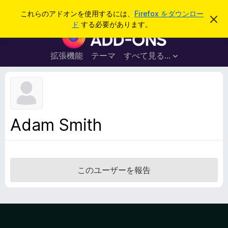
検
ログイン
これらのアドオンを使用するには、
Firefox をダウンロー
こ
索
ド
する必要があります。
の
F
お
i
知
ら
r
拡張機能
テーマ
すべて見る...
せ
e
を
閉
f
じ
o
る
x
ブ
Adam Smith
ラ
ウ
ザ
ー
このユーザーを報告
ア
ド
オ
ン