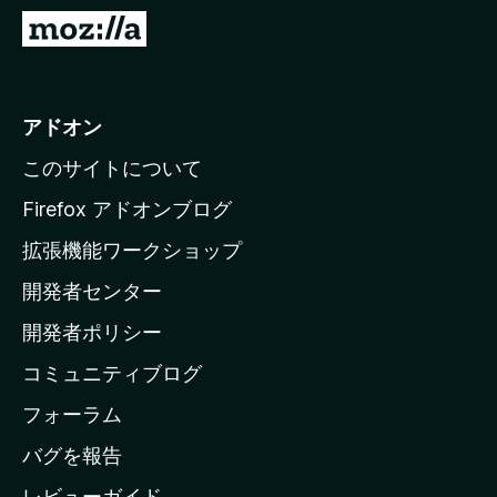
M
o
z
i
アドオン
l
このサイトについて
l
a
Firefox アドオンブログ
の
拡張機能ワークショップ
ホ
開発者センター
ー
ム
開発者ポリシー
ペ
コミュニティブログ
ー
ジ
フォーラム
へ
バグを報告
レビューガイド