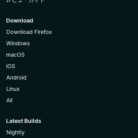
Download
Download Firefox
Windows
macOS
iOS
Android
Linux
All
Latest Builds
Nightly