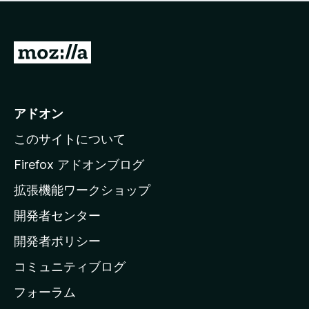
価
せ
さ
ん
れ
て
M
い
o
ま
z
せ
ん
i
アドオン
l
このサイトについて
l
a
Firefox アドオンブログ
の
拡張機能ワークショップ
ホ
開発者センター
ー
ム
開発者ポリシー
ペ
コミュニティブログ
ー
ジ
フォーラム