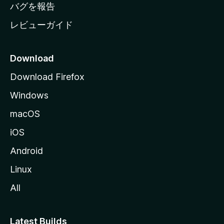
へ
バグを報告
レビューガイド
Download
Download Firefox
Windows
macOS
iOS
Android
Linux
All
Latest Builds