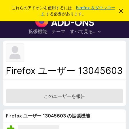
検
ログイン
これらのアドオンを使用するには、
Firefox をダウンロー
こ
索
ド
する必要があります。
の
F
お
i
知
ら
r
拡張機能
テーマ
すべて見る...
せ
e
を
閉
f
じ
o
る
x
ブ
Firefox ユーザー 13045603
ラ
ウ
ザ
ー
このユーザーを報告
ア
ド
オ
Firefox ユーザー 13045603 の拡張機能
ン