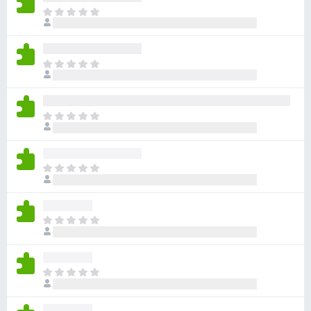
ま
だ
評
価
ま
さ
だ
れ
評
て
価
い
ま
さ
ま
だ
れ
せ
評
て
ん
価
い
ま
さ
ま
だ
れ
せ
評
て
ん
価
い
ま
さ
ま
だ
れ
せ
評
て
ん
価
い
ま
さ
ま
だ
れ
せ
評
て