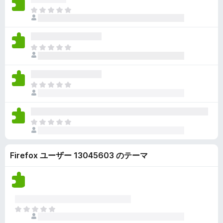
ん
価
い
ま
さ
ま
だ
れ
せ
評
て
ん
価
い
ま
さ
ま
だ
れ
せ
評
て
ん
価
い
ま
さ
ま
だ
れ
せ
評
て
ん
価
い
ま
さ
ま
だ
れ
せ
評
て
ん
Firefox ユーザー 13045603 のテーマ
価
い
さ
ま
れ
せ
て
ん
い
ま
ま
せ
だ