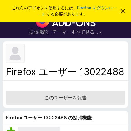
検
ログイン
これらのアドオンを使用するには、
Firefox をダウンロー
こ
索
ド
する必要があります。
の
F
お
i
知
ら
r
拡張機能
テーマ
すべて見る...
せ
e
を
閉
f
じ
o
る
x
ブ
Firefox ユーザー 13022488
ラ
ウ
ザ
ー
このユーザーを報告
ア
ド
オ
Firefox ユーザー 13022488 の拡張機能
ン