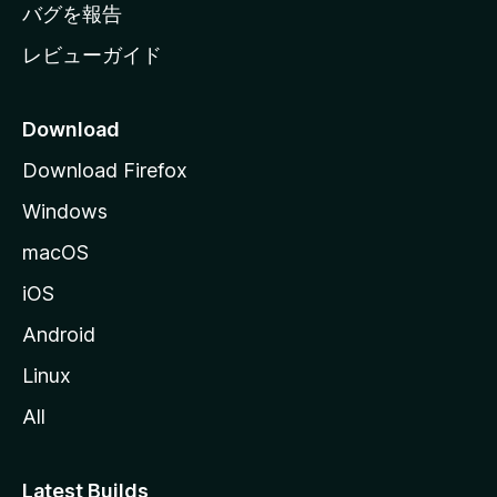
へ
バグを報告
レビューガイド
Download
Download Firefox
Windows
macOS
iOS
Android
Linux
All
Latest Builds