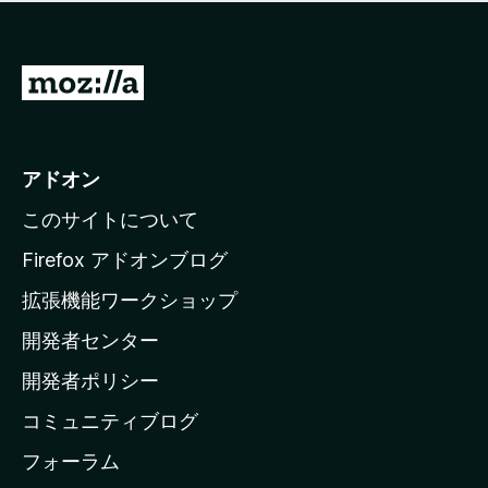
価
せ
さ
ん
れ
て
M
い
o
ま
z
せ
ん
i
アドオン
l
このサイトについて
l
a
Firefox アドオンブログ
の
拡張機能ワークショップ
ホ
開発者センター
ー
ム
開発者ポリシー
ペ
コミュニティブログ
ー
ジ
フォーラム