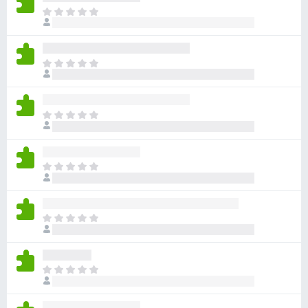
ま
だ
評
価
ま
さ
だ
れ
評
て
価
い
ま
さ
ま
だ
れ
せ
評
て
ん
価
い
ま
さ
ま
だ
れ
せ
評
て
ん
価
い
ま
さ
ま
だ
れ
せ
評
て
ん
価
い
ま
さ
ま
だ
れ
せ
評
て