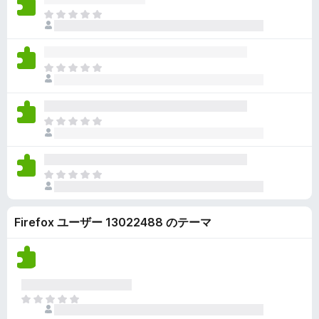
ん
価
い
ま
さ
ま
だ
れ
せ
評
て
ん
価
い
ま
さ
ま
だ
れ
せ
評
て
ん
価
い
ま
さ
ま
だ
れ
せ
評
て
ん
価
い
ま
さ
ま
だ
れ
せ
評
て
ん
Firefox ユーザー 13022488 のテーマ
価
い
さ
ま
れ
せ
て
ん
い
ま
ま
せ
だ