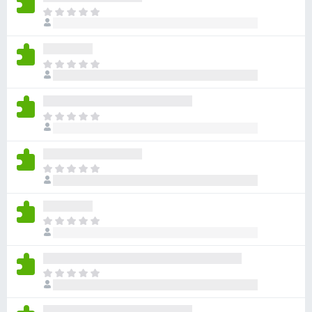
ま
だ
評
価
ま
さ
だ
れ
評
て
価
い
ま
さ
ま
だ
れ
せ
評
て
ん
価
い
ま
さ
ま
だ
れ
せ
評
て
ん
価
い
ま
さ
ま
だ
れ
せ
評
て
ん
価
い
ま
さ
ま
だ
れ
せ
評
て