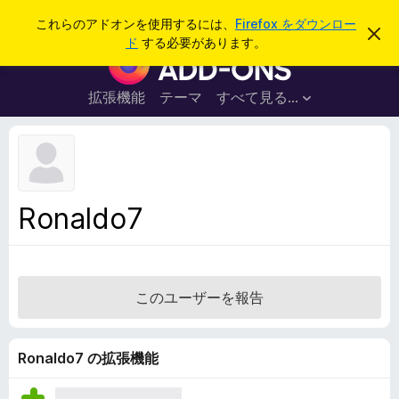
検
ログイン
これらのアドオンを使用するには、
Firefox をダウンロー
こ
索
ド
する必要があります。
の
F
お
i
知
ら
r
拡張機能
テーマ
すべて見る...
せ
e
を
閉
f
じ
o
る
x
ブ
Ronaldo7
ラ
ウ
ザ
ー
このユーザーを報告
ア
ド
オ
Ronaldo7 の拡張機能
ン