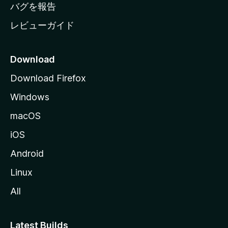
へ
バグを報告
レビューガイド
Download
Download Firefox
Windows
macOS
iOS
Android
Linux
All
Latest Builds