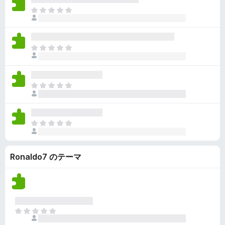
ん
価
い
ま
さ
ま
だ
れ
せ
評
て
ん
価
い
ま
さ
ま
だ
れ
せ
評
て
ん
価
い
ま
さ
ま
だ
れ
せ
評
て
ん
価
い
ま
さ
ま
だ
れ
せ
評
て
ん
Ronaldo7 のテーマ
価
い
さ
ま
れ
せ
て
ん
い
ま
ま
せ
だ