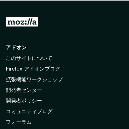
価
せ
さ
ん
れ
て
M
い
o
ま
z
せ
ん
i
アドオン
l
このサイトについて
l
a
Firefox アドオンブログ
の
拡張機能ワークショップ
ホ
開発者センター
ー
ム
開発者ポリシー
ペ
コミュニティブログ
ー
ジ
フォーラム