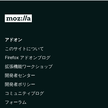
価
せ
さ
ん
れ
て
M
い
o
ま
z
せ
ん
i
アドオン
l
このサイトについて
l
a
Firefox アドオンブログ
の
拡張機能ワークショップ
ホ
開発者センター
ー
ム
開発者ポリシー
ペ
コミュニティブログ
ー
ジ
フォーラム