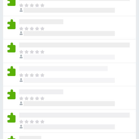
ま
だ
評
価
ま
さ
だ
れ
評
て
価
い
ま
さ
ま
だ
れ
せ
評
て
ん
価
い
ま
さ
ま
だ
れ
せ
評
て
ん
価
い
ま
さ
ま
だ
れ
せ
評
て
ん
価
い
ま
さ
ま
だ
れ
せ
評
て