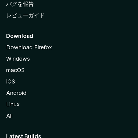
へ
バグを報告
レビューガイド
Download
Download Firefox
Windows
macOS
iOS
Android
Linux
All
Latest Builds