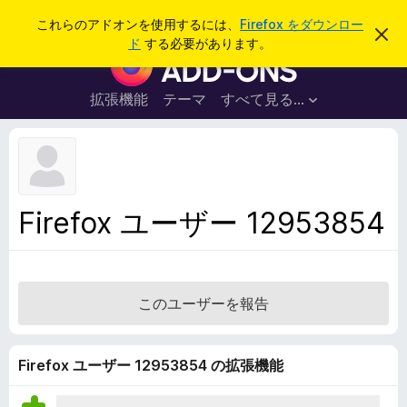
検
ログイン
これらのアドオンを使用するには、
Firefox をダウンロー
こ
索
ド
する必要があります。
の
F
お
i
知
ら
r
拡張機能
テーマ
すべて見る...
せ
e
を
閉
f
じ
o
る
x
ブ
Firefox ユーザー 12953854
ラ
ウ
ザ
ー
このユーザーを報告
ア
ド
オ
Firefox ユーザー 12953854 の拡張機能
ン