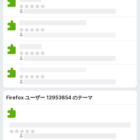
ん
価
い
ま
さ
ま
だ
れ
せ
評
て
ん
価
い
ま
さ
ま
だ
れ
せ
評
て
ん
価
い
ま
さ
ま
だ
れ
せ
評
て
ん
価
い
ま
さ
ま
だ
れ
せ
評
て
ん
Firefox ユーザー 12953854 のテーマ
価
い
さ
ま
れ
せ
て
ん
い
ま
ま
せ
だ