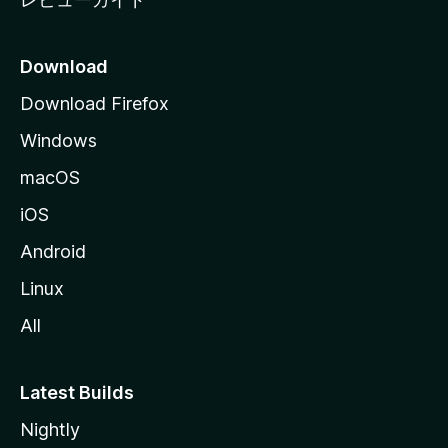
Download
Download Firefox
Windows
macOS
iOS
Android
Linux
All
Latest Builds
Nightly