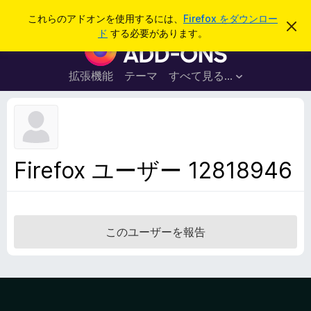
検
ログイン
これらのアドオンを使用するには、
Firefox をダウンロー
こ
索
ド
する必要があります。
の
F
お
i
知
ら
r
拡張機能
テーマ
すべて見る...
せ
e
を
閉
f
じ
o
る
x
ブ
Firefox ユーザー 12818946
ラ
ウ
ザ
ー
このユーザーを報告
ア
ド
オ
ン