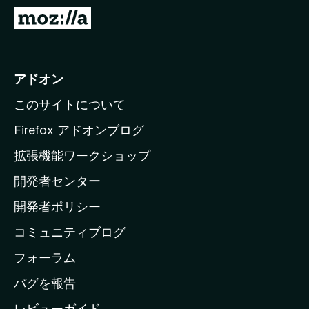
M
o
z
i
アドオン
l
このサイトについて
l
a
Firefox アドオンブログ
の
拡張機能ワークショップ
ホ
開発者センター
ー
ム
開発者ポリシー
ペ
コミュニティブログ
ー
ジ
フォーラム
へ
バグを報告
レビューガイド