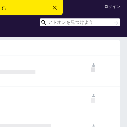
ログイン
ます。
こ
の
お
検
知
検
ら
索
索
せ
を
閉
じ
る