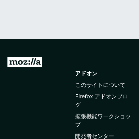
M
o
アドオン
z
このサイトについて
i
l
Firefox アドオンブロ
l
グ
a
拡張機能ワークショッ
の
プ
ホ
ー
開発者センター