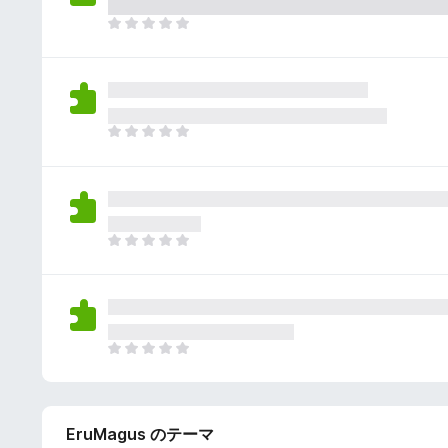
さ
ん
れ
ま
て
だ
い
評
ま
価
せ
さ
ん
れ
ま
て
だ
い
評
ま
価
せ
さ
ん
れ
ま
て
だ
い
評
ま
価
せ
さ
ん
れ
ま
て
だ
い
評
ま
価
せ
EruMagus のテーマ
さ