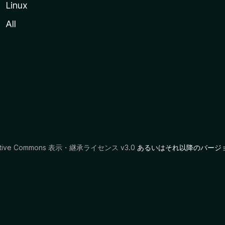
Linux
All
ative Commons 表示・継承ライセンス v3.0
あるいはそれ以降のバージ