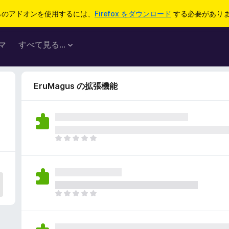
らのアドオンを使用するには、
Firefox をダウンロード
する必要があり
マ
すべて見る...
EruMagus の拡張機能
ま
だ
評
価
さ
れ
ま
て
だ
い
評
ま
価