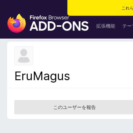
これ
F
i
拡張機能
テー
r
e
f
o
x
ブ
EruMagus
ラ
ウ
ザ
ー
ア
このユーザーを報告
ド
オ
ン