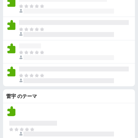
ん
価
い
ま
さ
ま
だ
れ
せ
評
て
ん
価
い
ま
さ
ま
だ
れ
せ
評
て
ん
価
い
ま
さ
ま
だ
れ
せ
評
て
ん
価
い
ま
さ
ま
だ
れ
せ
評
て
ん
雷宇 のテーマ
価
い
さ
ま
れ
せ
て
ん
い
ま
ま
せ
だ