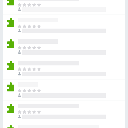
ま
だ
評
価
ま
さ
だ
れ
評
て
価
い
ま
さ
ま
だ
れ
せ
評
て
ん
価
い
ま
さ
ま
だ
れ
せ
評
て
ん
価
い
ま
さ
ま
だ
れ
せ
評
て
ん
価
い
ま
さ
ま
だ
れ
せ
評
て