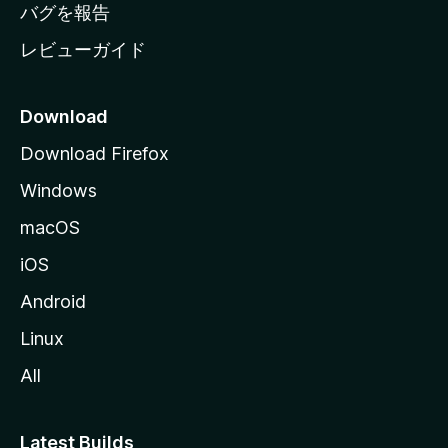
へ
バグを報告
レビューガイド
Download
Download Firefox
Windows
macOS
iOS
Android
Linux
All
Latest Builds