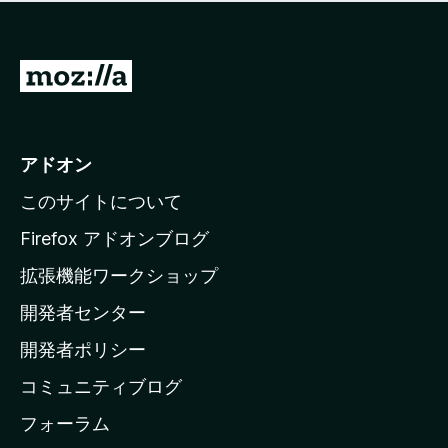
価
せ
さ
ん
れ
て
M
い
o
ま
z
せ
ん
i
アドオン
l
このサイトについて
l
a
Firefox アドオンブログ
の
拡張機能ワークショップ
ホ
開発者センター
ー
ム
開発者ポリシー
ペ
コミュニティブログ
ー
ジ
フォーラム