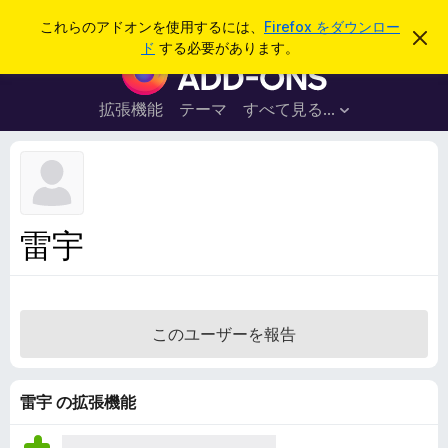
検
ログイン
これらのアドオンを使用するには、
Firefox をダウンロー
こ
索
ド
する必要があります。
の
F
お
i
知
ら
r
拡張機能
テーマ
すべて見る...
せ
e
を
閉
f
じ
o
る
x
ブ
雷宇
ラ
ウ
ザ
ー
このユーザーを報告
ア
ド
オ
雷宇 の拡張機能
ン