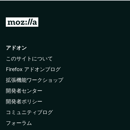
価
せ
さ
ん
れ
て
M
い
o
ま
z
せ
ん
i
アドオン
l
このサイトについて
l
a
Firefox アドオンブログ
の
拡張機能ワークショップ
ホ
開発者センター
ー
ム
開発者ポリシー
ペ
コミュニティブログ
ー
ジ
フォーラム