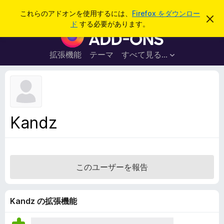
検
ログイン
これらのアドオンを使用するには、
Firefox をダウンロー
こ
索
ド
する必要があります。
の
F
お
i
知
ら
r
拡張機能
テーマ
すべて見る...
せ
e
を
閉
f
じ
o
る
x
ブ
Kandz
ラ
ウ
ザ
ー
このユーザーを報告
ア
ド
オ
Kandz の拡張機能
ン