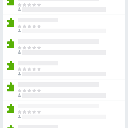
ま
だ
評
価
ま
さ
だ
れ
評
て
価
い
ま
さ
ま
だ
れ
せ
評
て
ん
価
い
ま
さ
ま
だ
れ
せ
評
て
ん
価
い
ま
さ
ま
だ
れ
せ
評
て
ん
価
い
ま
さ
ま
だ
れ
せ
評
て