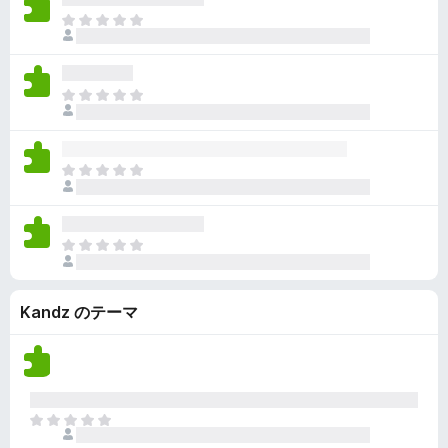
ん
価
い
ま
さ
ま
だ
れ
せ
評
て
ん
価
い
ま
さ
ま
だ
れ
せ
評
て
ん
価
い
ま
さ
ま
だ
れ
せ
評
て
ん
価
い
ま
さ
ま
だ
れ
せ
評
て
ん
Kandz のテーマ
価
い
さ
ま
れ
せ
て
ん
い
ま
ま
せ
だ