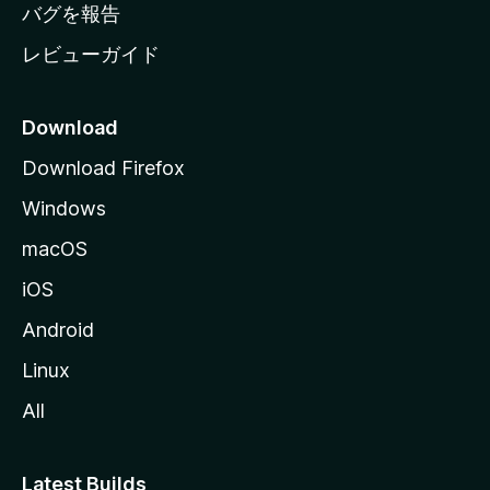
へ
バグを報告
レビューガイド
Download
Download Firefox
Windows
macOS
iOS
Android
Linux
All
Latest Builds