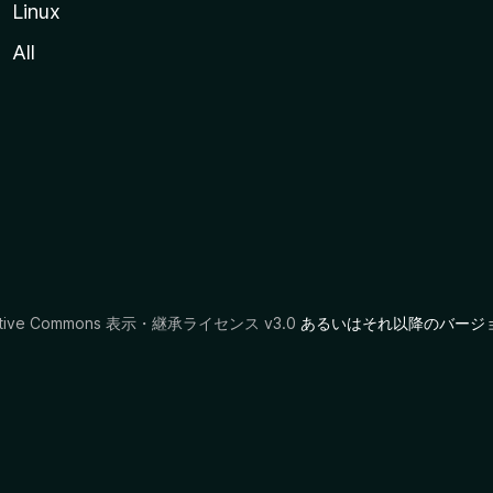
Linux
All
ative Commons 表示・継承ライセンス v3.0
あるいはそれ以降のバージ