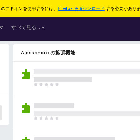
らのアドオンを使用するには、
Firefox をダウンロード
する必要があり
マ
すべて見る...
Alessandro の拡張機能
ま
だ
評
価
さ
れ
ま
て
だ
い
評
ま
価