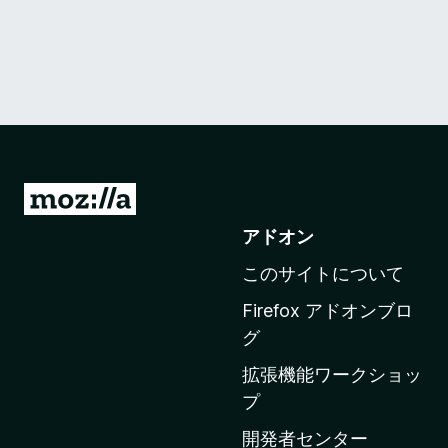
M
o
アドオン
z
このサイトについて
i
l
Firefox アドオンブロ
l
グ
a
拡張機能ワークショッ
の
プ
ホ
ー
開発者センター