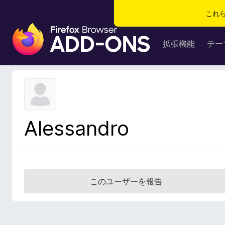
これ
F
i
拡張機能
テー
r
e
f
o
x
ブ
Alessandro
ラ
ウ
ザ
ー
ア
このユーザーを報告
ド
オ
ン