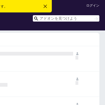
ログイン
ます。
こ
の
お
検
知
検
ら
索
索
せ
を
閉
じ
る