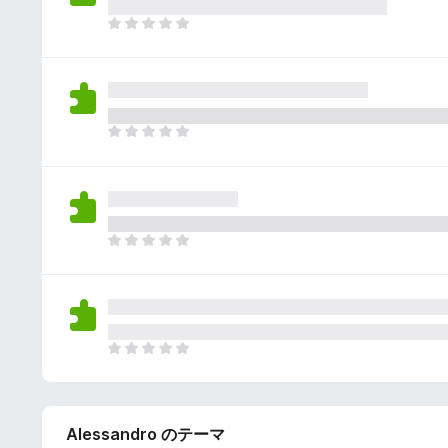
さ
ん
れ
ま
て
だ
い
評
ま
価
せ
さ
ん
れ
ま
て
だ
い
評
ま
価
せ
さ
ん
れ
ま
て
だ
い
評
ま
価
せ
さ
ん
れ
ま
て
だ
い
評
ま
価
せ
Alessandro のテーマ
さ