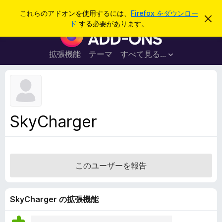
検
ログイン
これらのアドオンを使用するには、
Firefox をダウンロー
こ
索
ド
する必要があります。
の
F
お
i
知
ら
r
拡張機能
テーマ
すべて見る...
せ
e
を
閉
f
じ
o
る
x
ブ
SkyCharger
ラ
ウ
ザ
ー
このユーザーを報告
ア
ド
オ
SkyCharger の拡張機能
ン