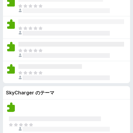
ん
価
い
ま
さ
ま
だ
れ
せ
評
て
ん
価
い
ま
さ
ま
だ
れ
せ
評
て
ん
価
い
ま
さ
ま
だ
れ
せ
評
て
ん
価
い
ま
さ
ま
だ
れ
せ
評
て
ん
SkyCharger のテーマ
価
い
さ
ま
れ
せ
て
ん
い
ま
ま
せ
だ