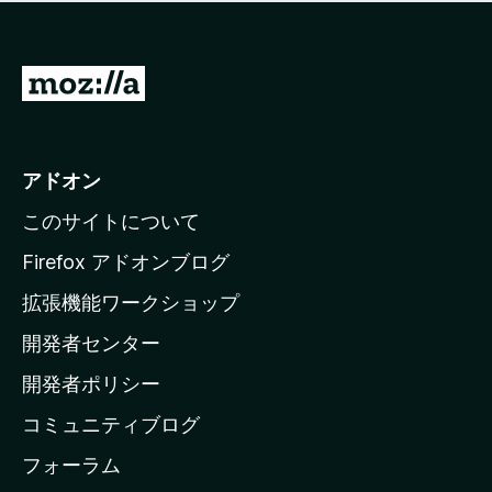
価
せ
さ
ん
れ
て
M
い
o
ま
z
せ
ん
i
アドオン
l
このサイトについて
l
a
Firefox アドオンブログ
の
拡張機能ワークショップ
ホ
開発者センター
ー
ム
開発者ポリシー
ペ
コミュニティブログ
ー
ジ
フォーラム