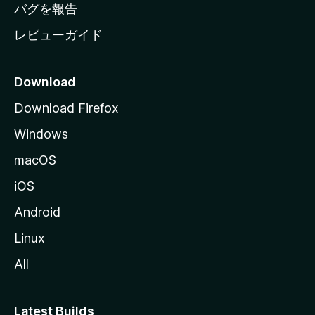
へ
バグを報告
レビューガイド
Download
Download Firefox
Windows
macOS
iOS
Android
Linux
All
Latest Builds