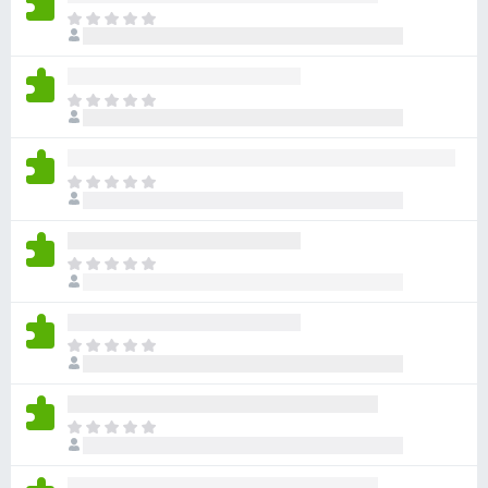
ま
だ
評
価
ま
さ
だ
れ
評
て
価
い
ま
さ
ま
だ
れ
せ
評
て
ん
価
い
ま
さ
ま
だ
れ
せ
評
て
ん
価
い
ま
さ
ま
だ
れ
せ
評
て
ん
価
い
ま
さ
ま
だ
れ
せ
評
て