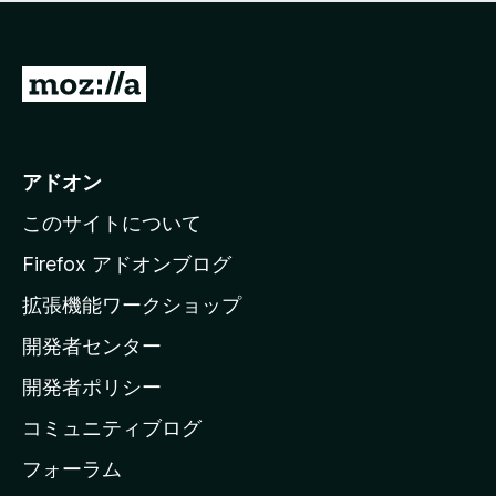
価
せ
さ
ん
れ
て
M
い
o
ま
z
せ
ん
i
アドオン
l
このサイトについて
l
a
Firefox アドオンブログ
の
拡張機能ワークショップ
ホ
開発者センター
ー
ム
開発者ポリシー
ペ
コミュニティブログ
ー
ジ
フォーラム