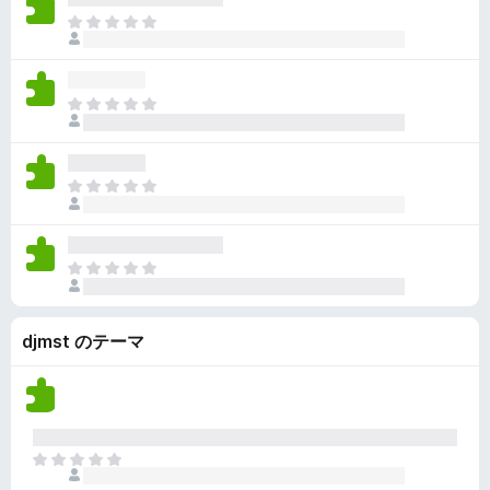
ん
価
い
ま
さ
ま
だ
れ
せ
評
て
ん
価
い
ま
さ
ま
だ
れ
せ
評
て
ん
価
い
ま
さ
ま
だ
れ
せ
評
て
ん
価
い
ま
さ
ま
だ
れ
せ
評
て
ん
djmst のテーマ
価
い
さ
ま
れ
せ
て
ん
い
ま
ま
せ
だ