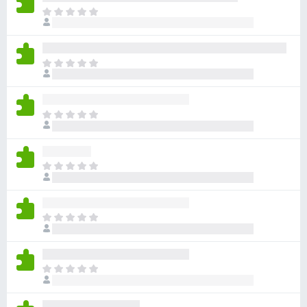
ま
だ
評
価
ま
さ
だ
れ
評
て
価
い
ま
さ
ま
だ
れ
せ
評
て
ん
価
い
ま
さ
ま
だ
れ
せ
評
て
ん
価
い
ま
さ
ま
だ
れ
せ
評
て
ん
価
い
ま
さ
ま
だ
れ
せ
評
て