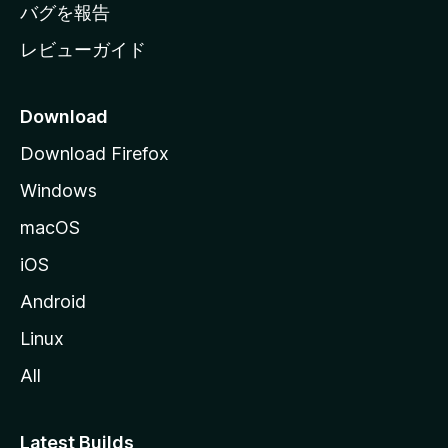
へ
バグを報告
レビューガイド
Download
Download Firefox
Windows
macOS
iOS
Android
Linux
All
Latest Builds