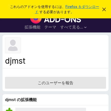
検
ログイン
これらのアドオンを使用するには、
Firefox をダウンロー
こ
索
ド
する必要があります。
の
F
お
i
知
ら
r
拡張機能
テーマ
すべて見る...
せ
e
を
閉
f
じ
o
る
x
ブ
djmst
ラ
ウ
ザ
ー
このユーザーを報告
ア
ド
オ
djmst の拡張機能
ン