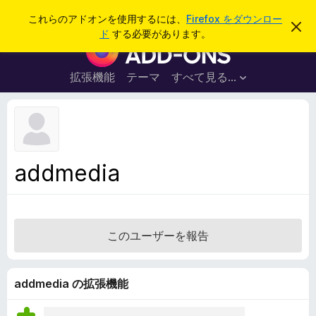
検
ログイン
これらのアドオンを使用するには、
Firefox をダウンロー
こ
索
ド
する必要があります。
の
F
お
i
知
ら
r
拡張機能
テーマ
すべて見る...
せ
e
を
閉
f
じ
o
る
x
ブ
addmedia
ラ
ウ
ザ
ー
このユーザーを報告
ア
ド
オ
addmedia の拡張機能
ン