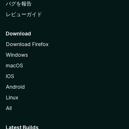
へ
バグを報告
レビューガイド
Download
Download Firefox
Windows
macOS
iOS
Android
Linux
All
Latest Builds