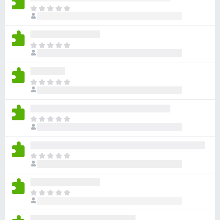
ま
だ
評
価
ま
さ
だ
れ
評
て
価
い
ま
さ
ま
だ
れ
せ
評
て
ん
価
い
ま
さ
ま
だ
れ
せ
評
て
ん
価
い
ま
さ
ま
だ
れ
せ
評
て
ん
価
い
ま
さ
ま
だ
れ
せ
評
て