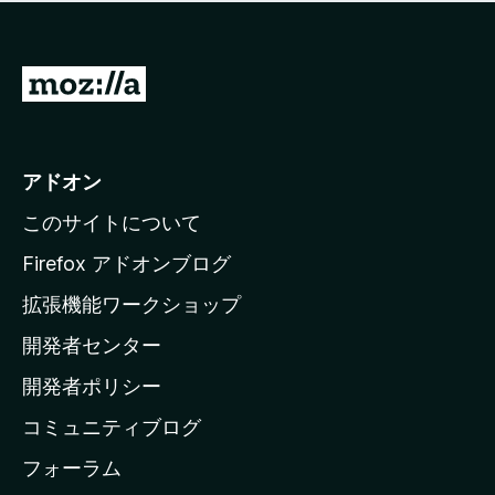
価
せ
さ
ん
れ
て
M
い
o
ま
z
せ
ん
i
アドオン
l
このサイトについて
l
a
Firefox アドオンブログ
の
拡張機能ワークショップ
ホ
開発者センター
ー
ム
開発者ポリシー
ペ
コミュニティブログ
ー
ジ
フォーラム