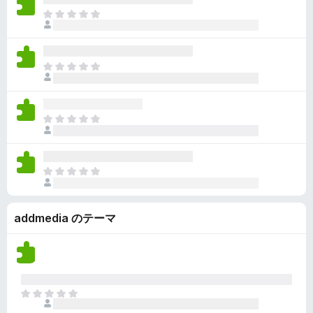
ん
価
い
ま
さ
ま
だ
れ
せ
評
て
ん
価
い
ま
さ
ま
だ
れ
せ
評
て
ん
価
い
ま
さ
ま
だ
れ
せ
評
て
ん
価
い
ま
さ
ま
だ
れ
せ
評
て
ん
addmedia のテーマ
価
い
さ
ま
れ
せ
て
ん
い
ま
ま
せ
だ