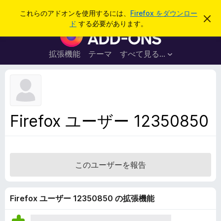
検
ログイン
これらのアドオンを使用するには、
Firefox をダウンロー
こ
索
ド
する必要があります。
の
F
お
i
知
ら
r
拡張機能
テーマ
すべて見る...
せ
e
を
閉
f
じ
o
る
x
ブ
Firefox ユーザー 12350850
ラ
ウ
ザ
ー
このユーザーを報告
ア
ド
オ
Firefox ユーザー 12350850 の拡張機能
ン