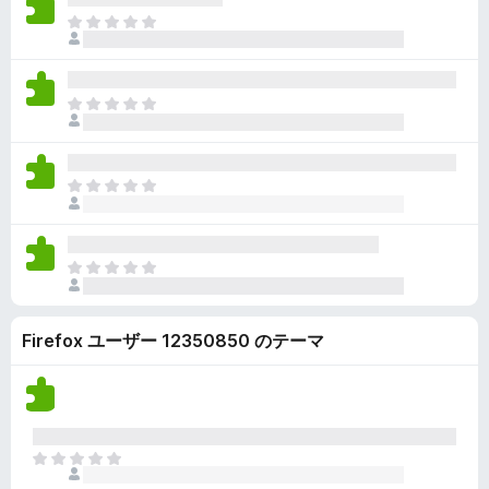
ん
価
い
ま
さ
ま
だ
れ
せ
評
て
ん
価
い
ま
さ
ま
だ
れ
せ
評
て
ん
価
い
ま
さ
ま
だ
れ
せ
評
て
ん
価
い
ま
さ
ま
だ
れ
せ
評
て
ん
Firefox ユーザー 12350850 のテーマ
価
い
さ
ま
れ
せ
て
ん
い
ま
ま
せ
だ