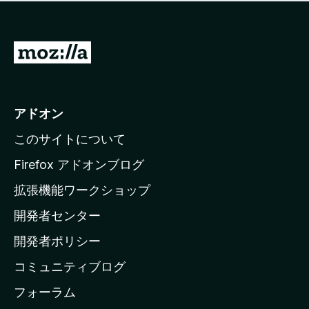
価
せ
さ
ん
れ
て
M
い
o
ま
z
せ
ん
i
アドオン
l
このサイトについて
l
a
Firefox アドオンブログ
の
拡張機能ワークショップ
ホ
開発者センター
ー
ム
開発者ポリシー
ペ
コミュニティブログ
ー
ジ
フォーラム