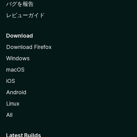
へ
バグを報告
レビューガイド
Download
Download Firefox
Windows
macOS
iOS
Android
Linux
All
Latest Builds