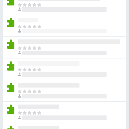
ま
だ
評
価
ま
さ
だ
れ
評
て
価
い
ま
さ
ま
だ
れ
せ
評
て
ん
価
い
ま
さ
ま
だ
れ
せ
評
て
ん
価
い
ま
さ
ま
だ
れ
せ
評
て
ん
価
い
ま
さ
ま
だ
れ
せ
評
て