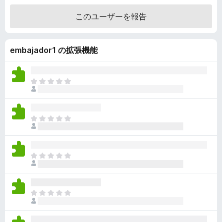
階
このユーザーを報告
中
5
の
embajador1 の拡張機能
評
価
ま
だ
評
価
ま
さ
だ
れ
評
て
価
い
ま
さ
ま
だ
れ
せ
評
て
ん
価
い
ま
さ
ま
だ
れ
せ
評
て