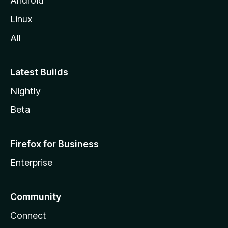
Android
Linux
All
Latest Builds
Nightly
Beta
Firefox for Business
Enterprise
Community
Connect