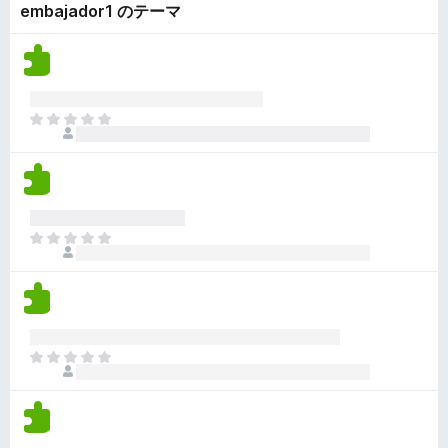
ん
embajador1 のテーマ
価
い
さ
ま
れ
せ
て
ん
い
ま
ま
せ
だ
ん
評
価
さ
れ
ま
て
だ
い
評
ま
価
せ
さ
ん
れ
ま
て
だ
い
評
ま
価
せ
さ