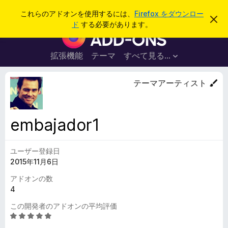
検
ログイン
これらのアドオンを使用するには、
Firefox をダウンロー
こ
索
ド
する必要があります。
の
F
お
i
知
ら
r
拡張機能
テーマ
すべて見る...
せ
e
を
閉
f
テーマアーティスト
じ
o
る
x
ブ
embajador1
ラ
ウ
ユーザー登録日
ザ
2015年11月6日
ー
ア
アドオンの数
ド
4
オ
この開発者のアドオンの平均評価
ン
5
段