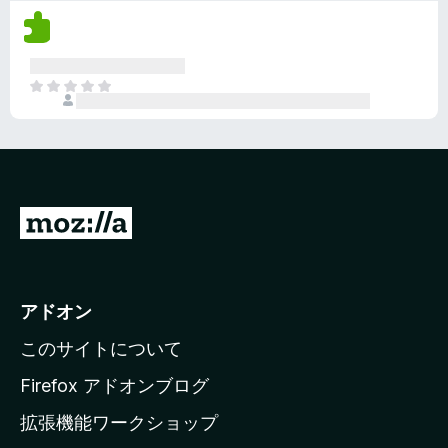
評
ま
価
せ
さ
ん
れ
ま
て
だ
い
評
ま
価
せ
さ
ん
れ
て
M
い
o
ま
z
せ
ん
i
アドオン
l
このサイトについて
l
a
Firefox アドオンブログ
の
拡張機能ワークショップ
ホ