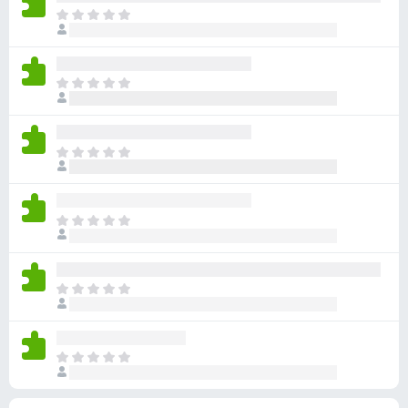
ん
価
い
ま
さ
ま
だ
れ
せ
評
て
ん
価
い
ま
さ
ま
だ
れ
せ
評
て
ん
価
い
ま
さ
ま
だ
れ
せ
評
て
ん
価
い
ま
さ
ま
だ
れ
せ
評
て
ん
価
い
ま
さ
ま
だ
れ
せ
評
て
ん
価
い
ま
さ
ま
だ
れ
せ
評
て