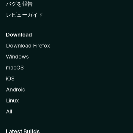
へ
バグを報告
レビューガイド
Download
Download Firefox
Windows
macOS
iOS
Android
Linux
All
Latest Builds