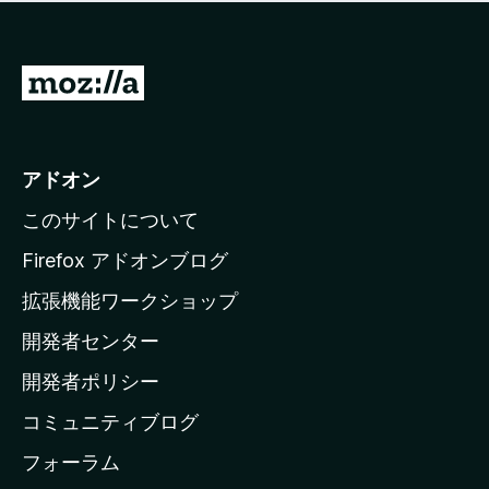
価
せ
さ
ん
れ
て
M
い
o
ま
z
せ
ん
i
アドオン
l
このサイトについて
l
a
Firefox アドオンブログ
の
拡張機能ワークショップ
ホ
開発者センター
ー
ム
開発者ポリシー
ペ
コミュニティブログ
ー
ジ
フォーラム