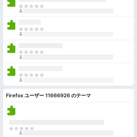
ん
価
い
ま
さ
ま
だ
れ
せ
評
て
ん
価
い
ま
さ
ま
だ
れ
せ
評
て
ん
価
い
ま
さ
ま
だ
れ
せ
評
て
ん
価
い
ま
さ
ま
だ
れ
せ
評
て
ん
Firefox ユーザー 11666926 のテーマ
価
い
さ
ま
れ
せ
て
ん
い
ま
ま
せ
だ