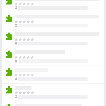
ま
だ
評
価
ま
さ
だ
れ
評
て
価
い
ま
さ
ま
だ
れ
せ
評
て
ん
価
い
ま
さ
ま
だ
れ
せ
評
て
ん
価
い
ま
さ
ま
だ
れ
せ
評
て
ん
価
い
ま
さ
ま
だ
れ
せ
評
て