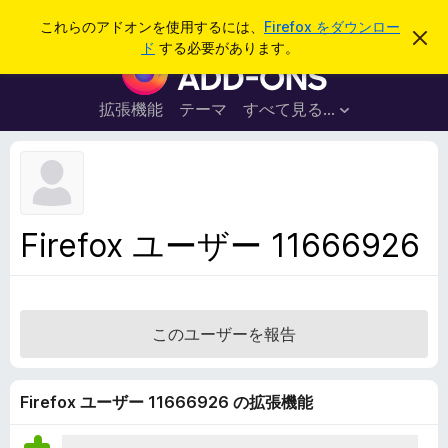
検
ログイン
これらのアドオンを使用するには、
Firefox をダウンロー
こ
索
ド
する必要があります。
の
F
お
i
知
ら
r
拡張機能
テーマ
すべて見る...
せ
e
を
閉
f
じ
o
る
x
ブ
Firefox ユーザー 11666926
ラ
ウ
ザ
ー
このユーザーを報告
ア
ド
オ
Firefox ユーザー 11666926 の拡張機能
ン