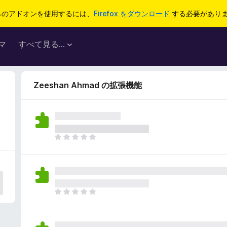
らのアドオンを使用するには、
Firefox をダウンロード
する必要があり
マ
すべて見る...
Zeeshan Ahmad の拡張機能
ま
だ
評
価
さ
れ
ま
て
だ
い
評
ま
価