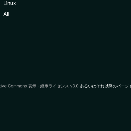
Linux
All
ative Commons 表示・継承ライセンス v3.0
あるいはそれ以降のバージ