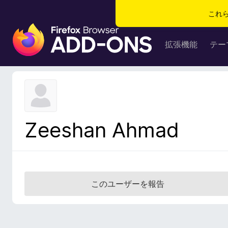
これ
F
i
拡張機能
テー
r
e
f
o
x
ブ
Zeeshan Ahmad
ラ
ウ
ザ
ー
ア
このユーザーを報告
ド
オ
ン