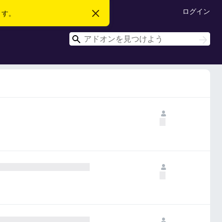
ログイン
ます。
こ
の
お
検
知
検
ら
索
索
せ
を
閉
じ
る