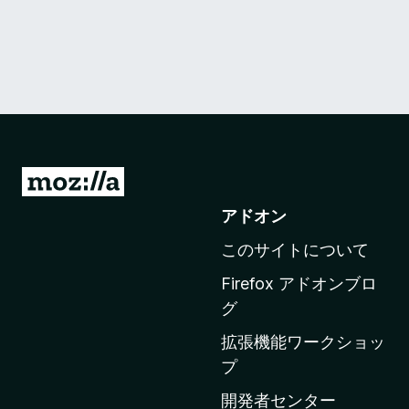
M
o
アドオン
z
このサイトについて
i
l
Firefox アドオンブロ
l
グ
a
拡張機能ワークショッ
の
プ
ホ
ー
開発者センター