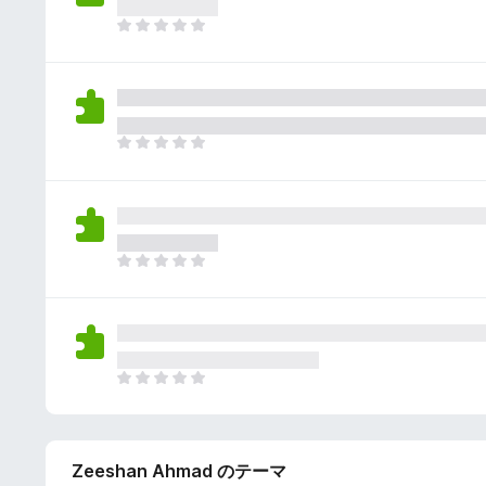
さ
ん
れ
ま
て
だ
い
評
ま
価
せ
さ
ん
れ
ま
て
だ
い
評
ま
価
せ
さ
ん
れ
ま
て
だ
い
評
ま
価
せ
さ
ん
れ
ま
て
だ
い
評
ま
価
せ
Zeeshan Ahmad のテーマ
さ