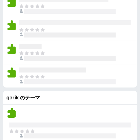
ん
価
い
ま
さ
ま
だ
れ
せ
評
て
ん
価
い
ま
さ
ま
だ
れ
せ
評
て
ん
価
い
ま
さ
ま
だ
れ
せ
評
て
ん
価
い
ま
さ
ま
だ
れ
せ
評
て
ん
garik のテーマ
価
い
さ
ま
れ
せ
て
ん
い
ま
ま
せ
だ