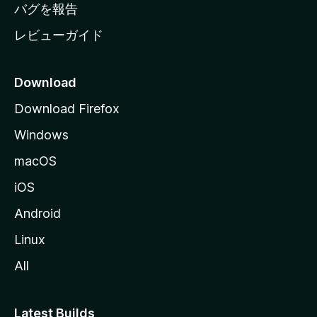
へ
バグを報告
レビューガイド
Download
Download Firefox
Windows
macOS
iOS
Android
Linux
All
Latest Builds