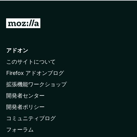
価
せ
さ
ん
れ
て
M
い
o
ま
z
せ
ん
i
アドオン
l
このサイトについて
l
a
Firefox アドオンブログ
の
拡張機能ワークショップ
ホ
開発者センター
ー
ム
開発者ポリシー
ペ
コミュニティブログ
ー
ジ
フォーラム