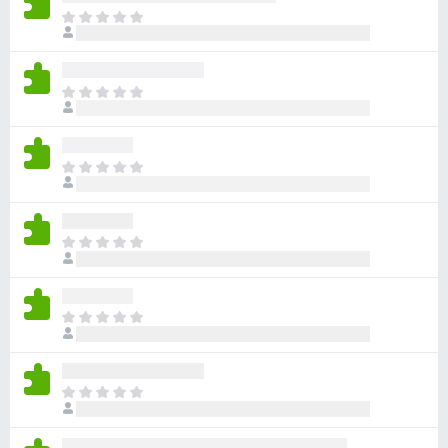
ま
だ
評
価
ま
さ
だ
れ
評
て
価
い
ま
さ
ま
だ
れ
せ
評
て
ん
価
い
ま
さ
ま
だ
れ
せ
評
て
ん
価
い
ま
さ
ま
だ
れ
せ
評
て
ん
価
い
ま
さ
ま
だ
れ
せ
評
て