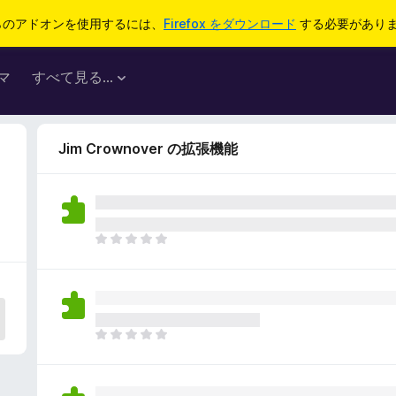
らのアドオンを使用するには、
Firefox をダウンロード
する必要があり
マ
すべて見る...
Jim Crownover の拡張機能
ま
だ
評
価
さ
れ
ま
て
だ
い
評
ま
価