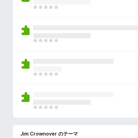
さ
ん
れ
ま
て
だ
い
評
ま
価
せ
さ
ん
れ
ま
て
だ
い
評
ま
価
せ
さ
ん
れ
ま
て
だ
い
評
ま
価
せ
さ
ん
れ
ま
て
だ
い
評
ま
価
せ
Jim Crownover のテーマ
さ