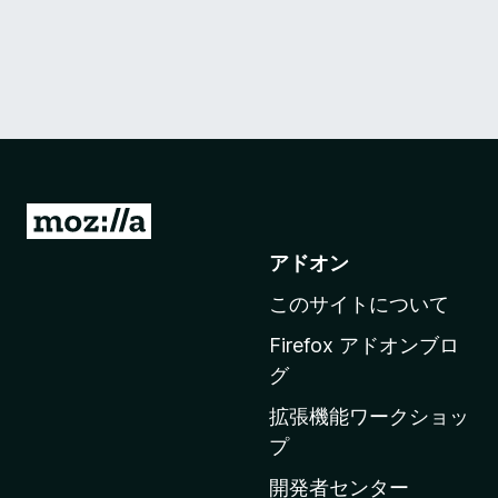
M
o
アドオン
z
このサイトについて
i
l
Firefox アドオンブロ
l
グ
a
拡張機能ワークショッ
の
プ
ホ
ー
開発者センター