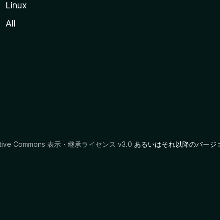
Linux
All
ative Commons 表示・継承ライセンス v3.0
あるいはそれ以降のバージ