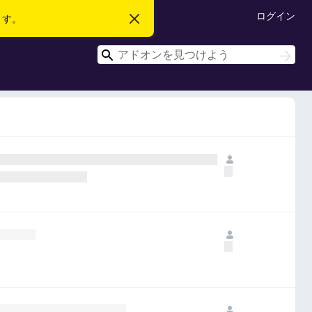
ログイン
ます。
こ
の
お
検
知
検
ら
索
索
せ
を
閉
じ
る