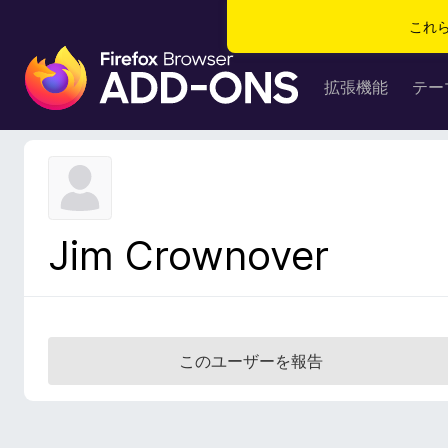
これ
F
i
拡張機能
テー
r
e
f
o
x
ブ
Jim Crownover
ラ
ウ
ザ
ー
ア
このユーザーを報告
ド
オ
ン