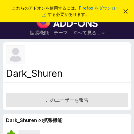
検
ログイン
これらのアドオンを使用するには、
Firefox をダウンロー
こ
索
ド
する必要があります。
の
F
お
i
知
ら
r
拡張機能
テーマ
すべて見る...
せ
e
を
閉
f
じ
o
る
x
ブ
Dark_Shuren
ラ
ウ
ザ
ー
このユーザーを報告
ア
ド
オ
Dark_Shuren の拡張機能
ン