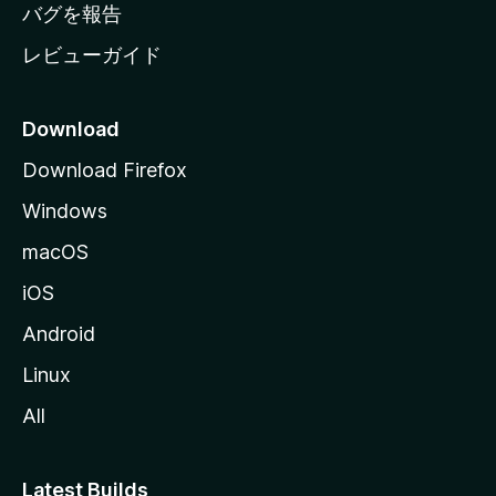
へ
バグを報告
レビューガイド
Download
Download Firefox
Windows
macOS
iOS
Android
Linux
All
Latest Builds