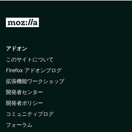
価
せ
さ
ん
れ
て
M
い
o
ま
z
せ
ん
i
アドオン
l
このサイトについて
l
a
Firefox アドオンブログ
の
拡張機能ワークショップ
ホ
開発者センター
ー
ム
開発者ポリシー
ペ
コミュニティブログ
ー
ジ
フォーラム