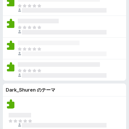
ん
価
い
ま
さ
ま
だ
れ
せ
評
て
ん
価
い
ま
さ
ま
だ
れ
せ
評
て
ん
価
い
ま
さ
ま
だ
れ
せ
評
て
ん
価
い
ま
さ
ま
だ
れ
せ
評
て
ん
Dark_Shuren のテーマ
価
い
さ
ま
れ
せ
て
ん
い
ま
ま
せ
だ