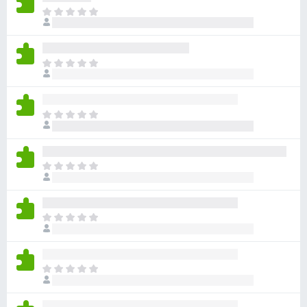
ま
だ
評
価
ま
さ
だ
れ
評
て
価
い
ま
さ
ま
だ
れ
せ
評
て
ん
価
い
ま
さ
ま
だ
れ
せ
評
て
ん
価
い
ま
さ
ま
だ
れ
せ
評
て
ん
価
い
ま
さ
ま
だ
れ
せ
評
て