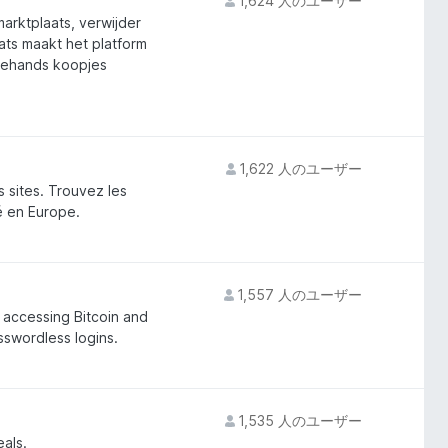
1,624 人のユーザー
rktplaats, verwijder
ats maakt het platform
edehands koopjes
1,622 人のユーザー
 sites. Trouvez les
é en Europe.
1,557 人のユーザー
 accessing Bitcoin and
swordless logins.
1,535 人のユーザー
eals.