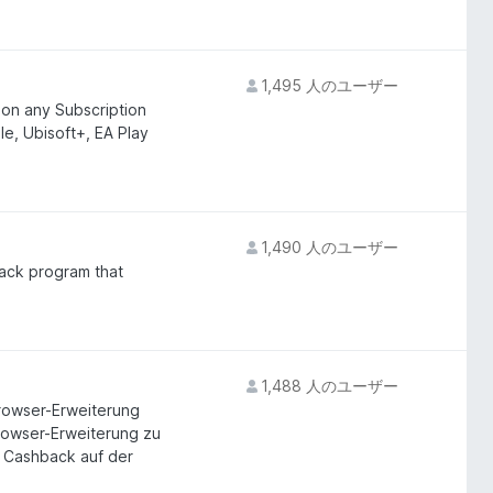
1,495 人のユーザー
 on any Subscription
, Ubisoft+, EA Play
1,490 人のユーザー
ack program that
1,488 人のユーザー
owser-Erweiterung
rowser-Erweiterung zu
k Cashback auf der