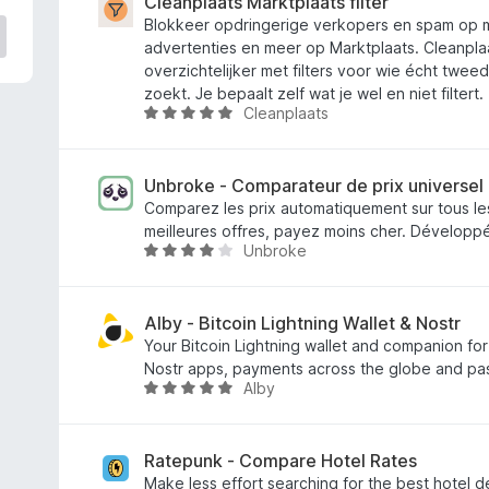
中
Cleanplaats Marktplaats filter
4
Blokkeer opdringerige verkopers en spam op ma
.
advertenties en meer op Marktplaats. Cleanpla
5
overzichtelijker met filters voor wie écht twe
の
zoekt. Je bepaalt zelf wat je wel en niet filtert.
Cleanplaats
評
5
価
段
階
中
Unbroke - Comparateur de prix universel
4
Comparez les prix automatiquement sur tous les
.
meilleures offres, payez moins cher. Développ
Unbroke
9
5
の
段
評
階
価
中
Alby - Bitcoin Lightning Wallet & Nostr
3
Your Bitcoin Lightning wallet and companion for
.
Nostr apps, payments across the globe and pas
Alby
9
5
の
段
評
階
価
中
Ratepunk - Compare Hotel Rates
4
Make less effort searching for the best hotel d