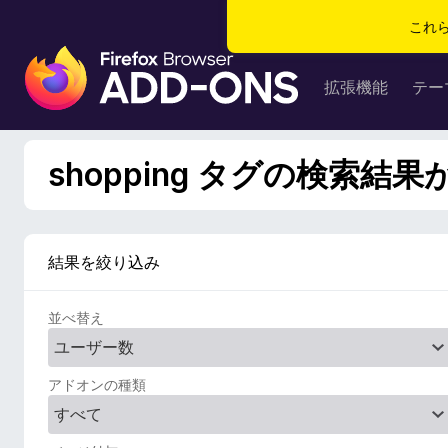
これ
F
i
拡張機能
テー
r
e
f
shopping タグの検索結果
o
x
ブ
ラ
結果を絞り込み
ウ
ザ
並べ替え
ー
ア
ド
アドオンの種類
オ
ン