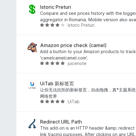
評
階
価
中
Istoric Preturi
3
Compare and see prices history with the bigge
.
aggregator in Romania. Mobile version also ava
Istoric Preturi
5
5
の
段
評
階
価
中
Amazon price check (camel)
4
Add a button to your Amazon products to track 
.
'camelcamelcamel.com'.
juicenote
2
5
の
段
評
階
価
中
UiTab 新标签页
4
让你无法抗拒的新标签页，自由拖拽，真*主题系统，C
.
网络世界
UiTab
8
5
の
段
評
階
価
中
Redirect URL Path
5
This add-on is an HTTP header &amp; redirect
の
link tracing purposes. After clicking on any URL, 