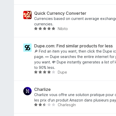
評
段
価
階
中
Quick Currency Converter
4
Currencies based on current average exchange
.
currencies.
Nibito
6
5
の
段
評
階
価
中
Dupe.com: Find similar products for less
4
🔎 Find an item you want, then click the Dupe i
.
page. 👀 Dupe searches the entire internet for 
8
you want. 💸 Dupe instantly generates a list of 
の
to 90% less.
Dupe
評
5
価
段
階
中
Charlize
3
Charlize vous offre une solution pratique pou
.
les prix d'un produit Amazon dans plusieurs pa
Charlesgln
8
5
の
段