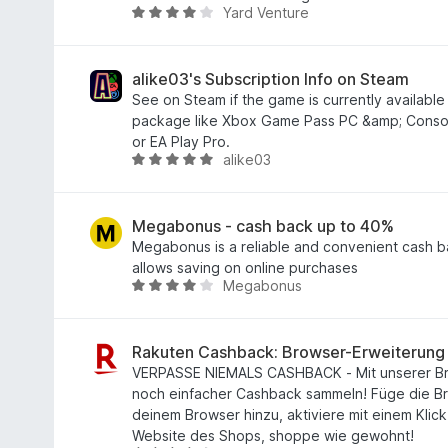
Yard Venture
.
5
9
段
の
階
評
中
alike03's Subscription Info on Steam
価
3
See on Steam if the game is currently available
.
package like Xbox Game Pass PC &amp; Console
8
or EA Play Pro.
alike03
の
5
評
段
価
階
中
Megabonus - cash back up to 40%
4
Megabonus is a reliable and convenient cash b
.
allows saving on online purchases
Megabonus
9
5
の
段
評
階
価
中
Rakuten Cashback: Browser-Erweiterung
4
VERPASSE NIEMALS CASHBACK - Mit unserer Br
.
noch einfacher Cashback sammeln! Füge die B
1
deinem Browser hinzu, aktiviere mit einem Klic
の
Website des Shops, shoppe wie gewohnt!