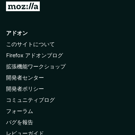
M
o
z
i
アドオン
l
このサイトについて
l
a
Firefox アドオンブログ
の
拡張機能ワークショップ
ホ
開発者センター
ー
ム
開発者ポリシー
ペ
コミュニティブログ
ー
ジ
フォーラム
へ
バグを報告
レビューガイド