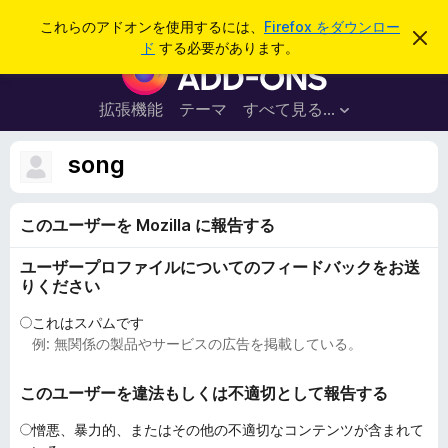
検
ログイン
これらのアドオンを使用するには、
Firefox をダウンロー
こ
索
ド
する必要があります。
の
F
お
i
知
ら
r
拡張機能
テーマ
すべて見る...
せ
e
を
閉
f
song
じ
o
る
x
このユーザーを Mozilla に報告する
ブ
ラ
ユーザープロファイルについてのフィードバックをお送
ウ
りください
ザ
ー
これはスパムです
例: 無関係の製品やサービスの広告を掲載している。
ア
ド
このユーザーを違法もしくは不適切として報告する
オ
ン
憎悪、暴力的、またはその他の不適切なコンテンツが含まれて