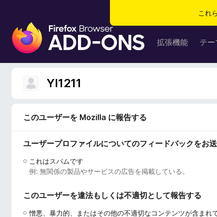
これ
F
i
拡張機能
テー
r
e
f
YI1211
o
x
ブ
このユーザーを Mozilla に報告する
ラ
ウ
ユーザープロファイルについてのフィードバックをお送
ザ
ー
これはスパムです
ア
例: 無関係の製品やサービスの広告を掲載している。
ド
オ
このユーザーを違法もしくは不適切として報告する
ン
憎悪、暴力的、またはその他の不適切なコンテンツが含まれ