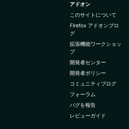
o
アドオン
z
このサイトについて
i
l
Firefox アドオンブロ
l
グ
a
拡張機能ワークショッ
の
プ
ホ
ー
開発者センター
ム
開発者ポリシー
ペ
コミュニティブログ
ー
ジ
フォーラム
へ
バグを報告
レビューガイド