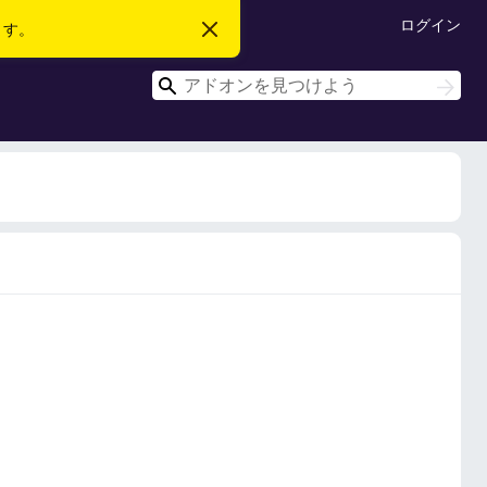
ログイン
ます。
こ
の
お
検
知
検
ら
索
索
せ
を
閉
じ
る