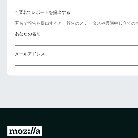
匿名でレポートを提出する
匿名で報告を提出すると、報告のステータスや異議申し立ての
(
あなたの名前
必
須
)
(
メールアドレス
必
須
)
M