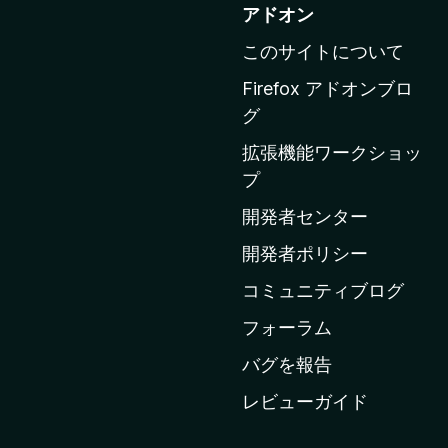
o
アドオン
z
このサイトについて
i
l
Firefox アドオンブロ
l
グ
a
拡張機能ワークショッ
の
プ
ホ
ー
開発者センター
ム
開発者ポリシー
ペ
コミュニティブログ
ー
ジ
フォーラム
へ
バグを報告
レビューガイド