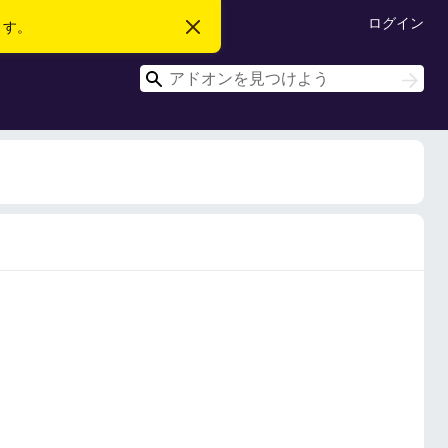
ログイン
ます。
こ
の
お
検
知
検
ら
索
索
せ
を
閉
じ
る