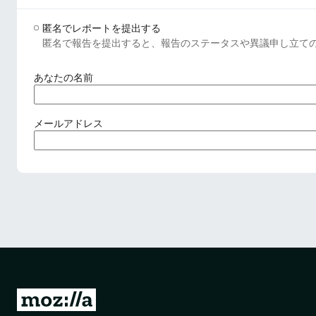
匿名でレポートを提出する
匿名で報告を提出すると、報告のステータスや異議申し立て
(
あなたの名前
必
須
)
(
メールアドレス
必
須
)
M