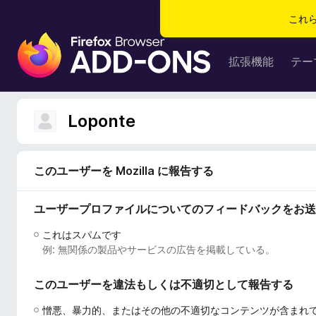
これ
F
i
拡張機能
テー
r
e
f
Loponte
o
x
ブ
このユーザーを Mozilla に報告する
ラ
ウ
ユーザープロファイルについてのフィードバックをお送
ザ
ー
これはスパムです
ア
例: 無関係の製品やサービスの広告を掲載している。
ド
オ
このユーザーを違法もしくは不適切として報告する
ン
憎悪、暴力的、またはその他の不適切なコンテンツが含まれ